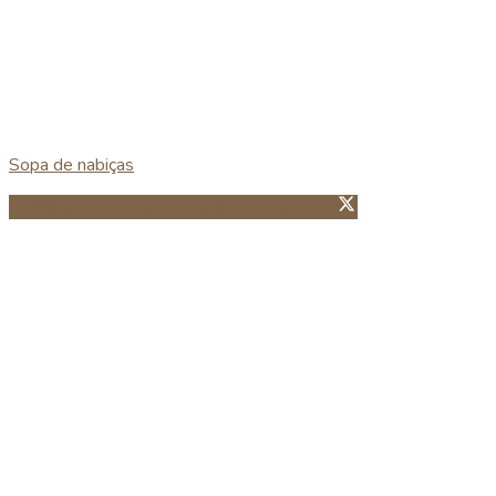
Sopa de nabiças
Partillhar no Facebook
Guardar no Pinterest