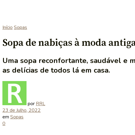
Início
Sopas
Sopa de nabiças à moda antig
Uma sopa reconfortante, saudável e mui
as delícias de todos lá em casa.
por
RRL
23 de Julho, 2022
em
Sopas
0