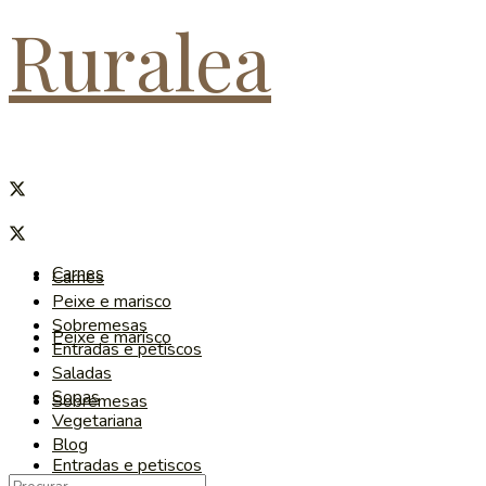
Ruralea
Carnes
Carnes
Peixe e marisco
Sobremesas
Peixe e marisco
Entradas e petiscos
Saladas
Sopas
Sobremesas
Vegetariana
Blog
Entradas e petiscos