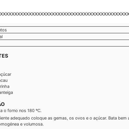
XXXXXXXXXXXXXXXXXXXXXXXXXXXXXXXXXXXXXXXXXXXX
tos
utos
al
TES
açúcar
acau
rinha
nteiga
ÃO
a o forno nos 180 ºC.
iente adequado coloque as gemas, os ovos e o açúcar. Bata bem 
omogénea e volumosa.