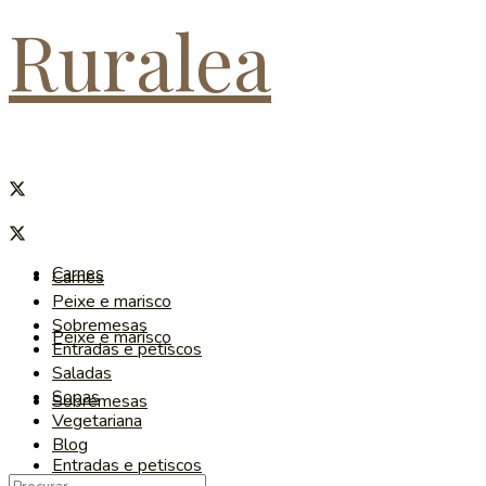
Ruralea
Carnes
Carnes
Peixe e marisco
Sobremesas
Peixe e marisco
Entradas e petiscos
Saladas
Sopas
Sobremesas
Vegetariana
Blog
Entradas e petiscos