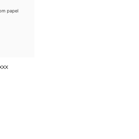
com papel
XXX