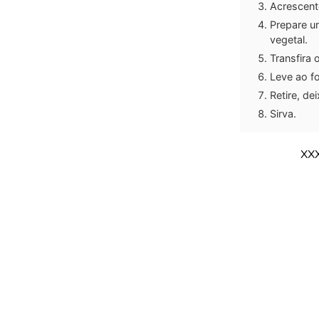
Acrescent
Prepare u
vegetal.
Transfira 
Leve ao f
Retire, d
Sirva.
XX