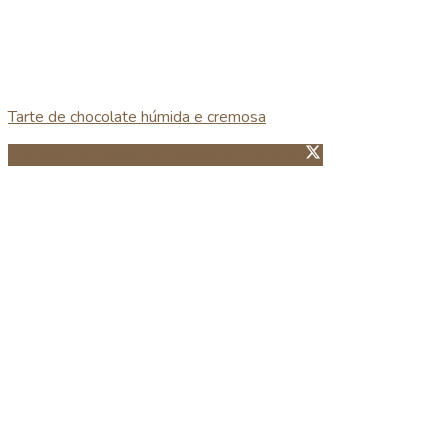
Tarte de chocolate húmida e cremosa
Partillhar no Facebook
Guardar no Pinterest