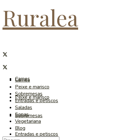
Ruralea
Carnes
Carnes
Peixe e marisco
Sobremesas
Peixe e marisco
Entradas e petiscos
Saladas
Sopas
Sobremesas
Vegetariana
Blog
Entradas e petiscos