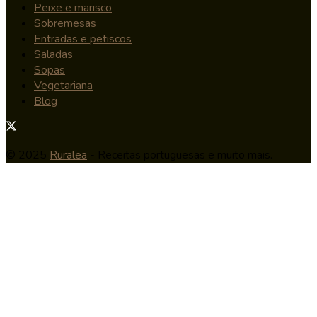
Peixe e marisco
Sobremesas
Entradas e petiscos
Saladas
Sopas
Vegetariana
Blog
© 2025
Ruralea
- Receitas portuguesas e muito mais.