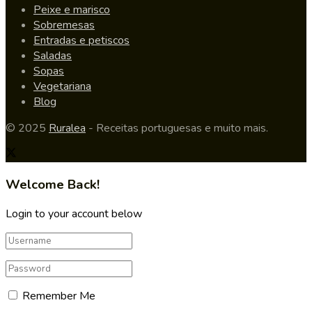
Peixe e marisco
Sobremesas
Entradas e petiscos
Saladas
Sopas
Vegetariana
Blog
© 2025
Ruralea
- Receitas portuguesas e muito mais.
Welcome Back!
Login to your account below
Remember Me