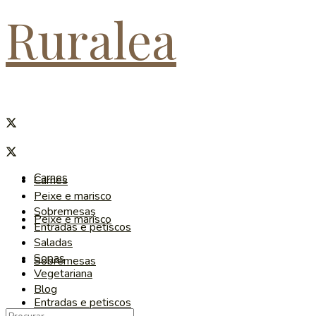
Ruralea
Carnes
Carnes
Peixe e marisco
Sobremesas
Peixe e marisco
Entradas e petiscos
Saladas
Sopas
Sobremesas
Vegetariana
Blog
Entradas e petiscos