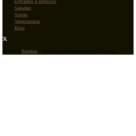
Entradas e petiscos
Saladas
Sopas
Vegetariana
Blog
© 2025
Ruralea
- Receitas portuguesas e muito mais.