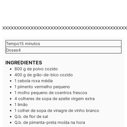
XXXXXXXXXXXXXXXXXXXXXXXXXXXXXXXXXXXXXXXXXXXX
minutos
Tempo
15
minutos
Doses
4
INGREDIENTES
800
g
de polvo cozido
400
g
de grão-de-bico cozido
1
cebola roxa média
1
pimento vermelho pequeno
1
molho
pequeno de coentros frescos
4
colheres de sopa
de azeite virgem extra
1
limão
1
colher de sopa
de vinagre de vinho branco
Q.b.
de flor de sal
Q.b.
de pimenta-preta moída na hora