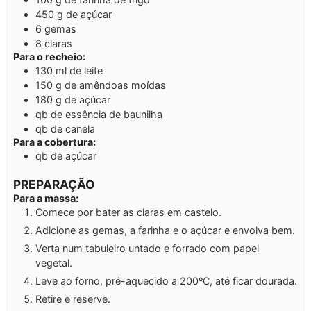
450
g
de açúcar
6
gemas
8
claras
Para o recheio:
130
ml
de leite
150
g
de amêndoas moídas
180
g
de açúcar
qb
de essência de baunilha
qb
de canela
Para a cobertura:
qb
de açúcar
PREPARAÇÃO
Para a massa:
Comece por bater as claras em castelo.
Adicione as gemas, a farinha e o açúcar e envolva bem.
Verta num tabuleiro untado e forrado com papel
vegetal.
Leve ao forno, pré-aquecido a 200ºC, até ficar dourada.
Retire e reserve.