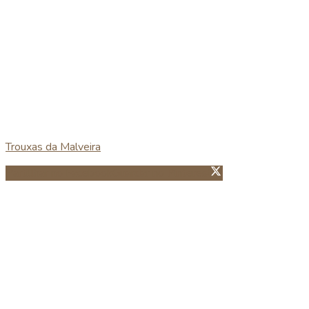
Trouxas da Malveira
Partillhar no Facebook
Guardar no Pinterest