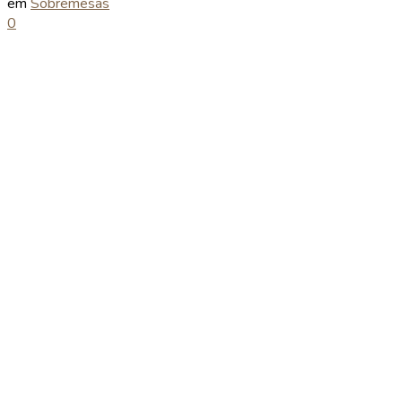
em
Sobremesas
0