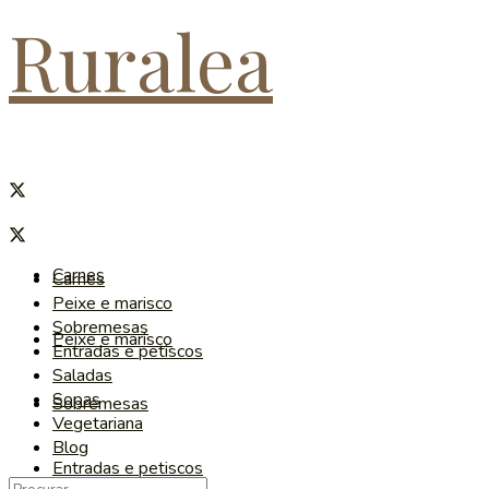
Ruralea
Carnes
Carnes
Peixe e marisco
Sobremesas
Peixe e marisco
Entradas e petiscos
Saladas
Sopas
Sobremesas
Vegetariana
Blog
Entradas e petiscos