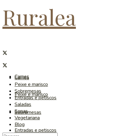
Ruralea
Carnes
Carnes
Peixe e marisco
Sobremesas
Peixe e marisco
Entradas e petiscos
Saladas
Sopas
Sobremesas
Vegetariana
Blog
Entradas e petiscos