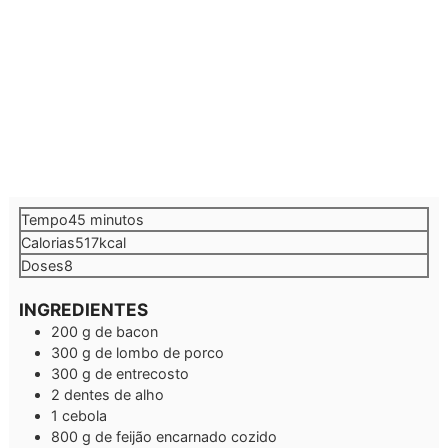
minutos
Tempo
45
minutos
Calorias
517
kcal
Doses
8
INGREDIENTES
200
g
de bacon
300
g
de lombo de porco
300
g
de entrecosto
2
dentes de alho
1
cebola
800
g
de feijão encarnado cozido