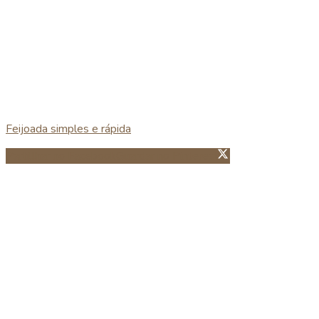
Feijoada simples e rápida
Partillhar no Facebook
Guardar no Pinterest