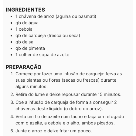
INGREDIENTES
1
chávena de arroz
(agulha ou basmati)
qb
de água
1
cebola
qb
de carqueja
(fresca ou seca)
qb
de sal
qb
de pimenta
1
colher de sopa de
azeite
PREPARAÇÃO
Comece por fazer uma infusão de carqueja: ferva as
suas plantas ou flores (secas ou frescas) durante
alguns minutos.
Retire do lume e deixe repousar durante 15 minutos.
Coe a infusão de carqueja de forma a conseguir 2
chávenas deste líquido (o dobro do arroz).
Verta um fio de azeite num tacho e faça um refogado
com o azeite, a cebola e o alho, ambos picados.
Junte o arroz e deixe fritar um pouco.