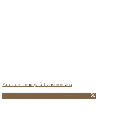
Arroz de carqueja à Transmontana
Partillhar no Facebook
Guardar no Pinterest