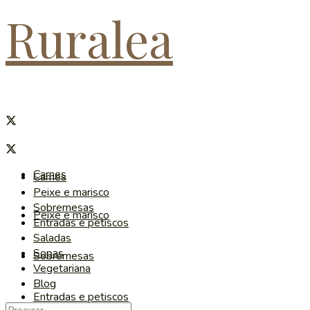
Ruralea
Carnes
Carnes
Peixe e marisco
Sobremesas
Peixe e marisco
Entradas e petiscos
Saladas
Sopas
Sobremesas
Vegetariana
Blog
Entradas e petiscos