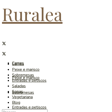
Ruralea
Carnes
Carnes
Peixe e marisco
Sobremesas
Peixe e marisco
Entradas e petiscos
Saladas
Sopas
Sobremesas
Vegetariana
Blog
Entradas e petiscos