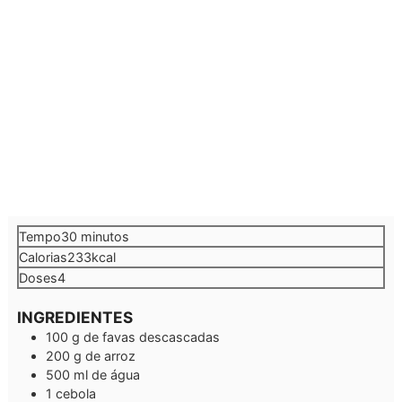
minutos
Tempo
30
minutos
Calorias
233
kcal
Doses
4
INGREDIENTES
100
g
de favas descascadas
200
g
de arroz
500
ml
de água
1
cebola