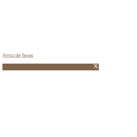
Arroz de favas
Partillhar no Facebook
Guardar no Pinterest