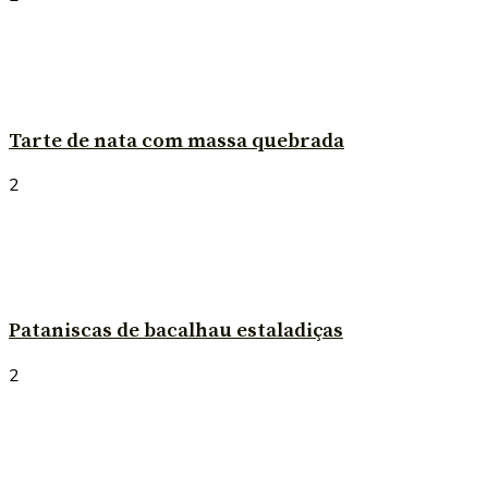
Tarte de nata com massa quebrada
2
Pataniscas de bacalhau estaladiças
2