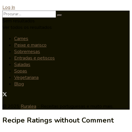
Log In
Sem resultados
Ver todos os resultados
Carnes
Peixe e marisco
Sobremesas
Entradas e petiscos
Saladas
Sopas
Vegetariana
Blog
© 2025
Ruralea
- Receitas portuguesas e muito mais.
Recipe Ratings without Comment