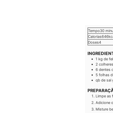
minu
Tempo
30
min
Calorias
646
kc
Doses
4
INGREDIEN
1
kg
de fe
2
colhere
6
dentes 
5
folhas
d
qb
de sal
PREPARAÇ
Limpe as 
Adicione o
Misture b