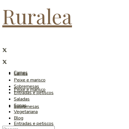
Ruralea
Carnes
Carnes
Peixe e marisco
Sobremesas
Peixe e marisco
Entradas e petiscos
Saladas
Sopas
Sobremesas
Vegetariana
Blog
Entradas e petiscos