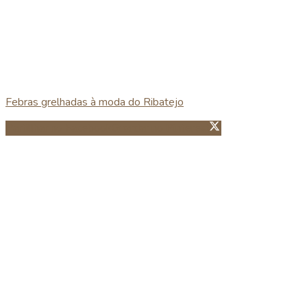
Febras grelhadas à moda do Ribatejo
Partillhar no Facebook
Guardar no Pinterest