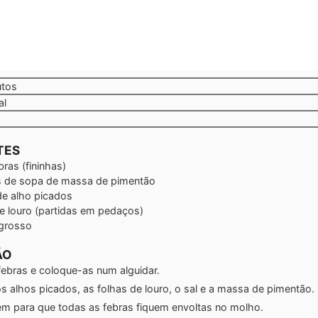
tos
utos
al
TES
bras
(fininhas)
s de sopa de
massa de pimentão
de alho picados
e louro
(partidas em pedaços)
 grosso
ÃO
febras e coloque-as num alguidar.
s alhos picados, as folhas de louro, o sal e a massa de pimentão.
em para que todas as febras fiquem envoltas no molho.