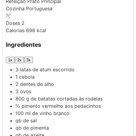
Refeição
Prato Principal
Cozinha
Portuguesa
Doses
2
Calorias
698
kcal
Ingredientes
1x
2x
3x
3
latas de atum escorrido
1
cebola
2
dentes de alho
3
ovos
800
g
de batatas cortadas às rodelas
½
pimento vermelho aos pedacinhos
100
ml
de vinho branco
qb
de sal
qb
de pimenta
qb
de azeite