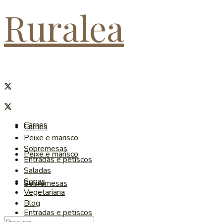
Ruralea
Carnes
Carnes
Peixe e marisco
Sobremesas
Peixe e marisco
Entradas e petiscos
Saladas
Sopas
Sobremesas
Vegetariana
Blog
Entradas e petiscos