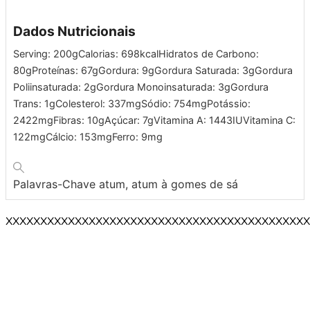
Dados Nutricionais
Serving:
200
g
Calorias:
698
kcal
Hidratos de Carbono:
80
g
Proteínas:
67
g
Gordura:
9
g
Gordura Saturada:
3
g
Gordura
Poliinsaturada:
2
g
Gordura Monoinsaturada:
3
g
Gordura
Trans:
1
g
Colesterol:
337
mg
Sódio:
754
mg
Potássio:
2422
mg
Fibras:
10
g
Açúcar:
7
g
Vitamina A:
1443
IU
Vitamina C:
122
mg
Cálcio:
153
mg
Ferro:
9
mg
Palavras-Chave
atum, atum à gomes de sá
XXXXXXXXXXXXXXXXXXXXXXXXXXXXXXXXXXXXXXXXXXXX