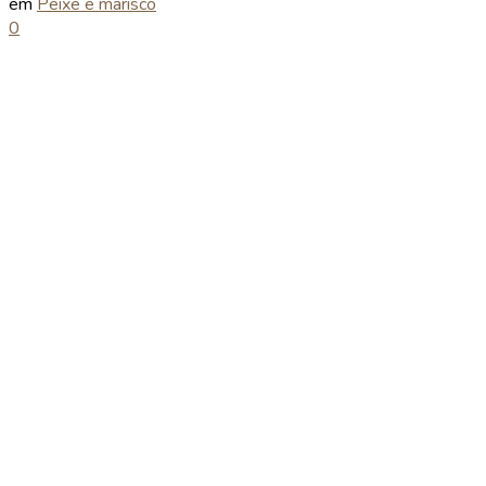
em
Peixe e marisco
0