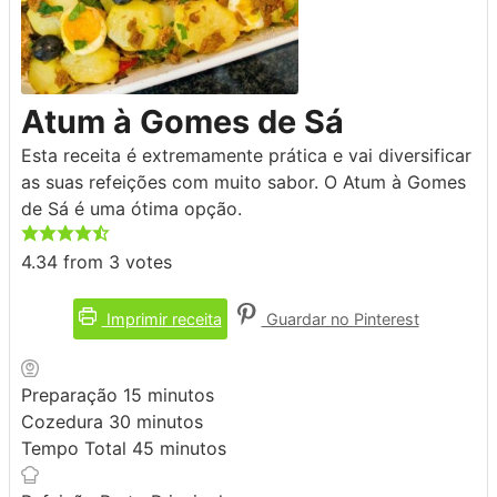
Atum à Gomes de Sá
Esta receita é extremamente prática e vai diversificar
as suas refeições com muito sabor. O Atum à Gomes
de Sá é uma ótima opção.
4.34
from
3
votes
Imprimir receita
Guardar no Pinterest
minutos
Preparação
15
minutos
minutos
Cozedura
30
minutos
minutos
Tempo Total
45
minutos