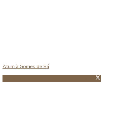
Atum à Gomes de Sá
Partillhar no Facebook
Guardar no Pinterest