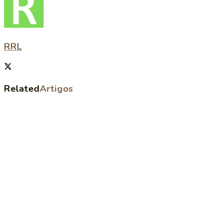
RRL
Related
Artigos