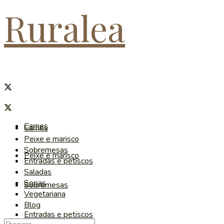
Ruralea
Carnes
Carnes
Peixe e marisco
Sobremesas
Peixe e marisco
Entradas e petiscos
Saladas
Sopas
Sobremesas
Vegetariana
Blog
Entradas e petiscos