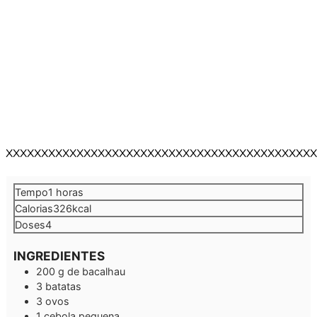
XXXXXXXXXXXXXXXXXXXXXXXXXXXXXXXXXXXXXXXXXXXX
hora
Tempo
1
horas
Calorias
326
kcal
Doses
4
INGREDIENTES
200
g
de bacalhau
3
batatas
3
ovos
1
cebola pequena