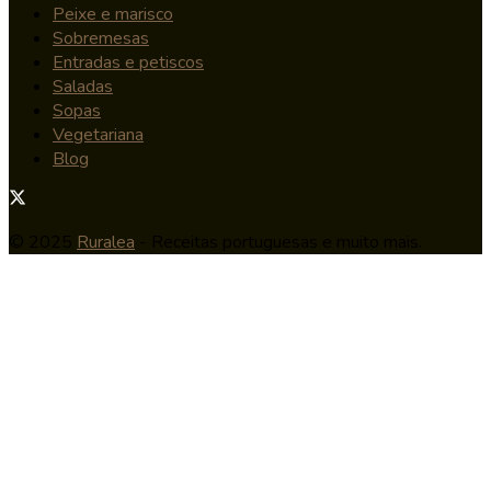
Peixe e marisco
Sobremesas
Entradas e petiscos
Saladas
Sopas
Vegetariana
Blog
© 2025
Ruralea
- Receitas portuguesas e muito mais.