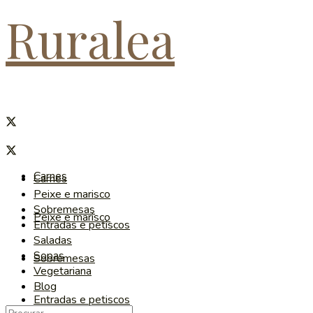
Ruralea
Carnes
Carnes
Peixe e marisco
Sobremesas
Peixe e marisco
Entradas e petiscos
Saladas
Sopas
Sobremesas
Vegetariana
Blog
Entradas e petiscos