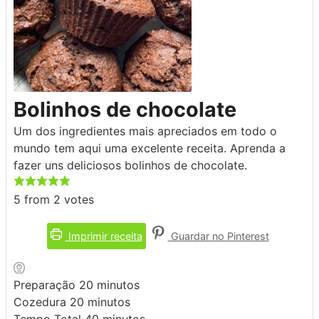
Bolinhos de chocolate
Um dos ingredientes mais apreciados em todo o
mundo tem aqui uma excelente receita. Aprenda a
fazer uns deliciosos bolinhos de chocolate.
5
from
2
votes
Imprimir receita
Guardar no Pinterest
minutos
Preparação
20
minutos
minutos
Cozedura
20
minutos
minutos
Tempo Total
40
minutos