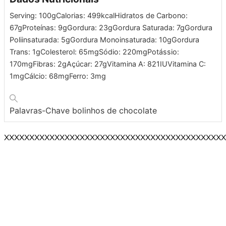
Serving:
100
g
Calorias:
499
kcal
Hidratos de Carbono:
67
g
Proteínas:
9
g
Gordura:
23
g
Gordura Saturada:
7
g
Gordura
Poliinsaturada:
5
g
Gordura Monoinsaturada:
10
g
Gordura
Trans:
1
g
Colesterol:
65
mg
Sódio:
220
mg
Potássio:
170
mg
Fibras:
2
g
Açúcar:
27
g
Vitamina A:
821
IU
Vitamina C:
1
mg
Cálcio:
68
mg
Ferro:
3
mg
Palavras-Chave
bolinhos de chocolate
XXXXXXXXXXXXXXXXXXXXXXXXXXXXXXXXXXXXXXXXXXXX