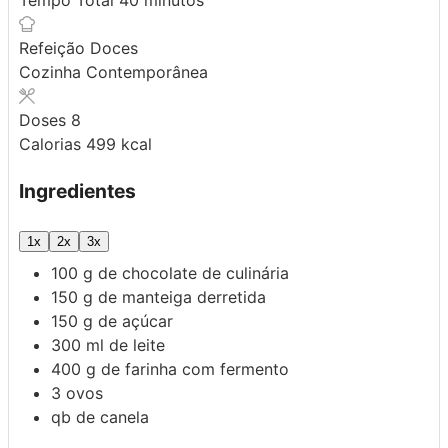
Refeição
Doces
Cozinha
Contemporânea
Doses
8
Calorias
499
kcal
Ingredientes
1x
2x
3x
100
g
de chocolate de culinária
150
g
de manteiga derretida
150
g
de açúcar
300
ml
de leite
400
g
de farinha com fermento
3
ovos
qb
de canela