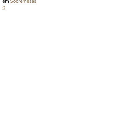
em
Sobremesas
0