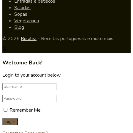
Entradas e petiscos
Saladas
Sopas
Vegetariana
Blog
© 2025
Ruralea
- Receitas portuguesas e muito mais.
Welcome Back!
Login to your account below
Remember Me