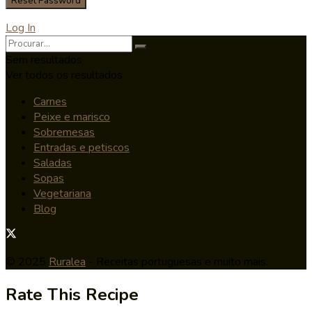
Log In
Sem resultados
Ver todos os resultados
Carnes
Peixe e marisco
Sobremesas
Entradas e petiscos
Saladas
Sopas
Vegetariana
Blog
© 2025
Ruralea
- Receitas portuguesas e muito mais.
Rate This Recipe