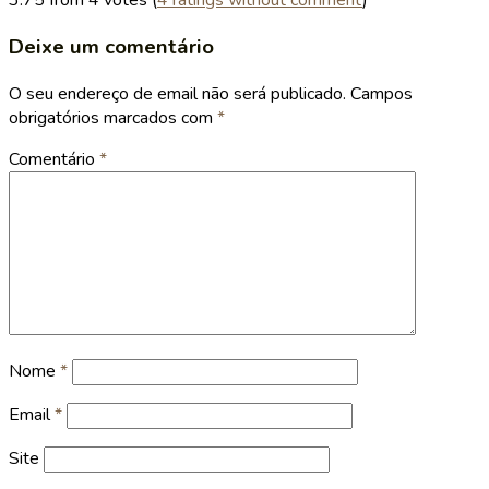
3.75 from 4 votes (
4 ratings without comment
)
Deixe um comentário
O seu endereço de email não será publicado.
Campos
obrigatórios marcados com
*
Comentário
*
Nome
*
Email
*
Site