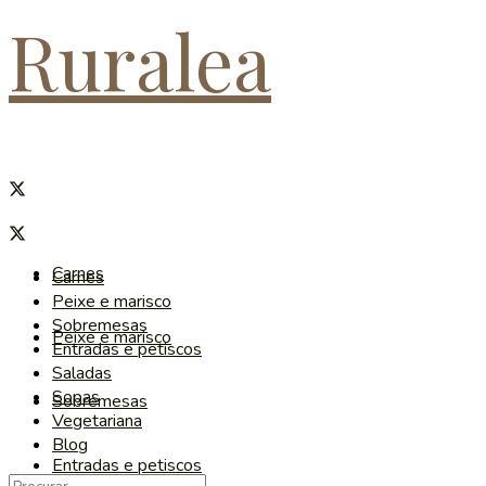
Ruralea
Carnes
Carnes
Peixe e marisco
Sobremesas
Peixe e marisco
Entradas e petiscos
Saladas
Sopas
Sobremesas
Vegetariana
Blog
Entradas e petiscos