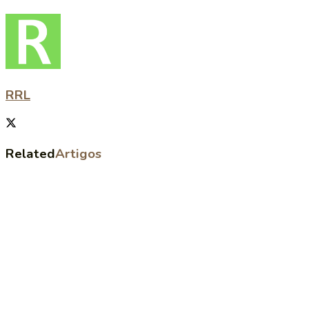
RRL
Related
Artigos