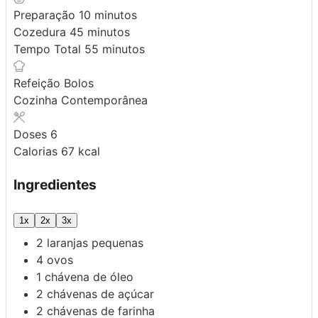
minutos
Preparação
10
minutos
minutos
Cozedura
45
minutos
minutos
Tempo Total
55
minutos
Refeição
Bolos
Cozinha
Contemporânea
Doses
6
Calorias
67
kcal
Ingredientes
1x
2x
3x
2
laranjas pequenas
4
ovos
1
chávena de óleo
2
chávenas de açúcar
2
chávenas de farinha