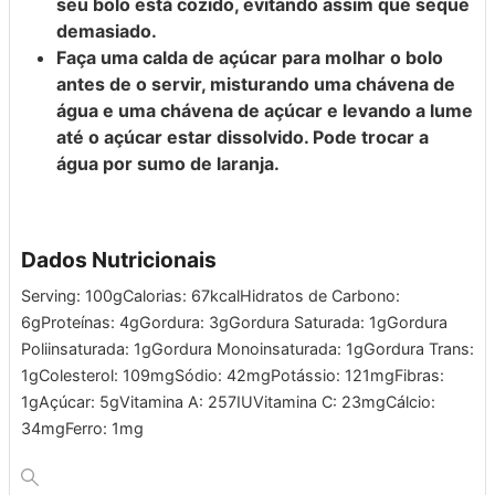
seu bolo está cozido, evitando assim que seque
demasiado.
Faça uma calda de açúcar para molhar o bolo
antes de o servir, misturando uma chávena de
água e uma chávena de açúcar e levando a lume
até o açúcar estar dissolvido. Pode trocar a
água por sumo de laranja.
Dados Nutricionais
Serving:
100
g
Calorias:
67
kcal
Hidratos de Carbono:
6
g
Proteínas:
4
g
Gordura:
3
g
Gordura Saturada:
1
g
Gordura
Poliinsaturada:
1
g
Gordura Monoinsaturada:
1
g
Gordura Trans:
1
g
Colesterol:
109
mg
Sódio:
42
mg
Potássio:
121
mg
Fibras:
1
g
Açúcar:
5
g
Vitamina A:
257
IU
Vitamina C:
23
mg
Cálcio:
34
mg
Ferro:
1
mg