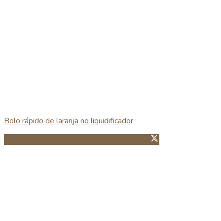
Bolo rápido de laranja no liquidificador
Partillhar no Facebook
Guardar no Pinterest