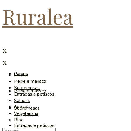
Ruralea
Carnes
Carnes
Peixe e marisco
Sobremesas
Peixe e marisco
Entradas e petiscos
Saladas
Sopas
Sobremesas
Vegetariana
Blog
Entradas e petiscos