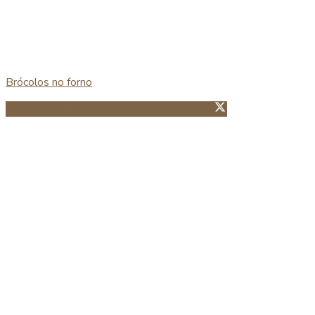
Brócolos no forno
Partillhar no Facebook
Guardar no Pinterest