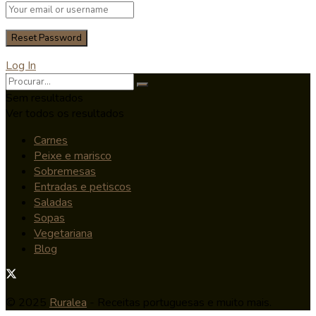
Log In
Sem resultados
Ver todos os resultados
Carnes
Peixe e marisco
Sobremesas
Entradas e petiscos
Saladas
Sopas
Vegetariana
Blog
© 2025
Ruralea
- Receitas portuguesas e muito mais.