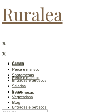
Ruralea
Carnes
Carnes
Peixe e marisco
Sobremesas
Peixe e marisco
Entradas e petiscos
Saladas
Sopas
Sobremesas
Vegetariana
Blog
Entradas e petiscos