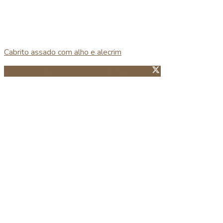
Cabrito assado com alho e alecrim
Partillhar no Facebook
Guardar no Pinterest