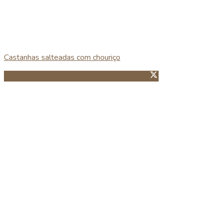
Castanhas salteadas com chouriço
Partillhar no Facebook
Guardar no Pinterest