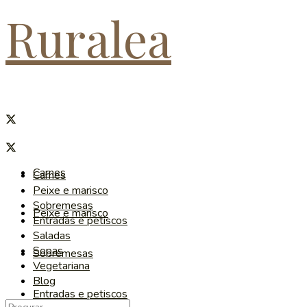
Ruralea
Carnes
Carnes
Peixe e marisco
Sobremesas
Peixe e marisco
Entradas e petiscos
Saladas
Sopas
Sobremesas
Vegetariana
Blog
Entradas e petiscos