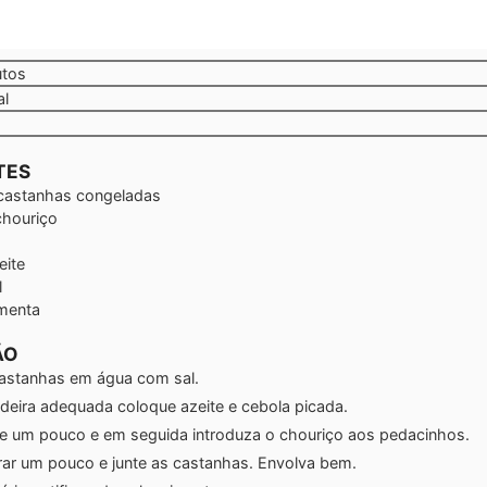
tos
utos
al
TES
castanhas congeladas
chouriço
eite
l
menta
ÃO
astanhas em água com sal.
ideira adequada coloque azeite e cebola picada.
e um pouco e em seguida introduza o chouriço aos pedacinhos.
rar um pouco e junte as castanhas. Envolva bem.