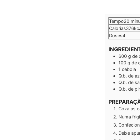
minu
Tempo
20
min
Calorias
376
kc
Doses
4
INGREDIEN
600
g
de 
100
g
de 
1
cebola
Q.b.
de az
Q.b.
de sa
Q.b.
de pi
PREPARAÇ
Coza as c
Numa frig
Confecion
Deixe apu