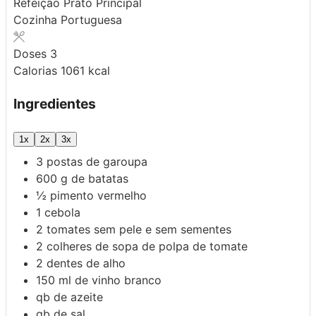
Refeição
Prato Principal
Cozinha
Portuguesa
Doses
3
Calorias
1061
kcal
Ingredientes
1x
2x
3x
3
postas de garoupa
600
g
de batatas
½
pimento vermelho
1
cebola
2
tomates sem pele e sem sementes
2
colheres de sopa de polpa de tomate
2
dentes de alho
150
ml
de vinho branco
qb
de azeite
qb
de sal