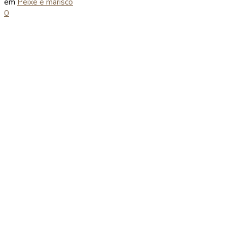
em
Peixe e marisco
0