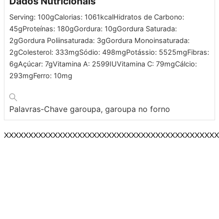
Dados Nutricionais
Serving:
100
g
Calorias:
1061
kcal
Hidratos de Carbono:
45
g
Proteínas:
180
g
Gordura:
10
g
Gordura Saturada:
2
g
Gordura Poliinsaturada:
3
g
Gordura Monoinsaturada:
2
g
Colesterol:
333
mg
Sódio:
498
mg
Potássio:
5525
mg
Fibras:
6
g
Açúcar:
7
g
Vitamina A:
2599
IU
Vitamina C:
79
mg
Cálcio:
293
mg
Ferro:
10
mg
Palavras-Chave
garoupa, garoupa no forno
XXXXXXXXXXXXXXXXXXXXXXXXXXXXXXXXXXXXXXXXXXXX