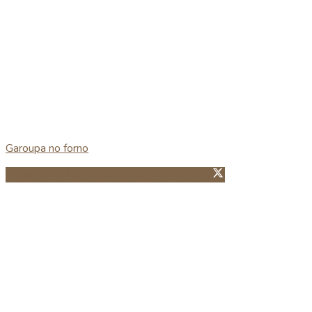
Garoupa no forno
Partillhar no Facebook
Guardar no Pinterest