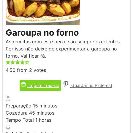
Garoupa no forno
As receitas com este peixe são sempre excelentes.
Por isso não deixe de experimentar a garoupa no
forno. Vai ficar fã.
4.50
from
2
votes
Imprimir receita
Guardar no Pinterest
minutos
Preparação
15
minutos
minutos
Cozedura
45
minutos
hora
Tempo Total
1
horas