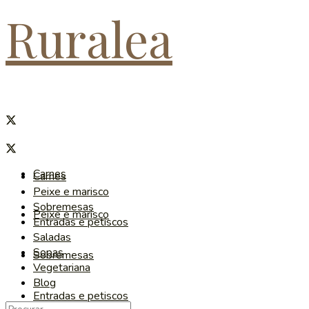
Ruralea
Carnes
Carnes
Peixe e marisco
Sobremesas
Peixe e marisco
Entradas e petiscos
Saladas
Sopas
Sobremesas
Vegetariana
Blog
Entradas e petiscos