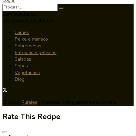
Log In
Sem resultados
Ver todos os resultados
Carnes
Peixe e marisco
Sobremesas
Entradas e petiscos
Saladas
Sopas
Vegetariana
Blog
© 2025
Ruralea
- Receitas portuguesas e muito mais.
Rate This Recipe