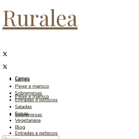
Ruralea
Carnes
Carnes
Peixe e marisco
Sobremesas
Peixe e marisco
Entradas e petiscos
Saladas
Sopas
Sobremesas
Vegetariana
Blog
Entradas e petiscos