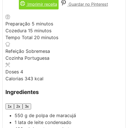
Imprimir receita
Guardar no Pinterest
minutos
Preparação
5
minutos
minutos
Cozedura
15
minutos
minutos
Tempo Total
20
minutos
Refeição
Sobremesa
Cozinha
Portuguesa
Doses
4
Calorias
343
kcal
Ingredientes
1x
2x
3x
550
g
de polpa de maracujá
1
lata de leite condensado