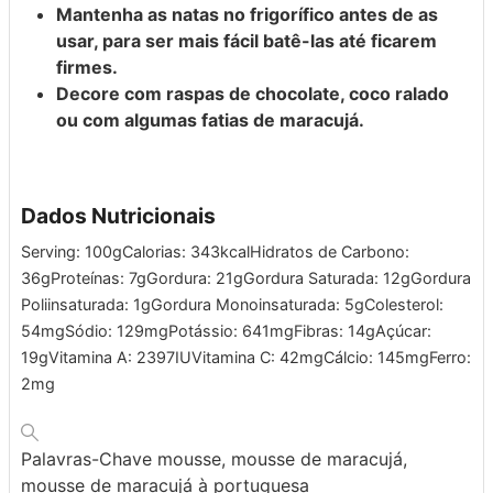
Mantenha as natas no frigorífico antes de as
usar, para ser mais fácil batê-las até ficarem
firmes.
Decore com raspas de chocolate, coco ralado
ou com algumas fatias de maracujá.
Dados Nutricionais
Serving:
100
g
Calorias:
343
kcal
Hidratos de Carbono:
36
g
Proteínas:
7
g
Gordura:
21
g
Gordura Saturada:
12
g
Gordura
Poliinsaturada:
1
g
Gordura Monoinsaturada:
5
g
Colesterol:
54
mg
Sódio:
129
mg
Potássio:
641
mg
Fibras:
14
g
Açúcar:
19
g
Vitamina A:
2397
IU
Vitamina C:
42
mg
Cálcio:
145
mg
Ferro:
2
mg
Palavras-Chave
mousse, mousse de maracujá,
mousse de maracujá à portuguesa