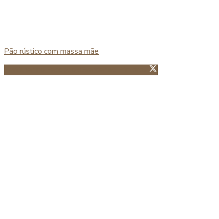
Pão rústico com massa mãe
Partillhar no Facebook
Guardar no Pinterest