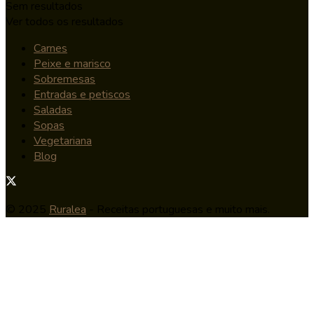
Sem resultados
Ver todos os resultados
Carnes
Peixe e marisco
Sobremesas
Entradas e petiscos
Saladas
Sopas
Vegetariana
Blog
© 2025
Ruralea
- Receitas portuguesas e muito mais.