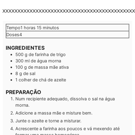
XXXXXXXXXXXXXXXXXXXXXXXXXXXXXXXXXXXXXXXXXXXX
hora
minutos
Tempo
1
horas
15
minutos
Doses
4
INGREDIENTES
500
g
de farinha de trigo
300
ml
de água morna
100
g
de massa mãe ativa
8
g
de sal
1
colher de chá
de azeite
PREPARAÇÃO
Num recipiente adequado, dissolva o sal na água
morna.
Adicione a massa mãe e misture bem.
Junte o azeite e torne a misturar.
Acrescente a farinha aos poucos e vá mexendo até
formar uma massa homogénea.