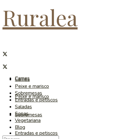
Ruralea
Carnes
Carnes
Peixe e marisco
Sobremesas
Peixe e marisco
Entradas e petiscos
Saladas
Sopas
Sobremesas
Vegetariana
Blog
Entradas e petiscos