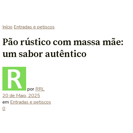
Início
Entradas e petiscos
Pão rústico com massa mãe:
um sabor autêntico
por
RRL
20 de Maio, 2025
em
Entradas e petiscos
0