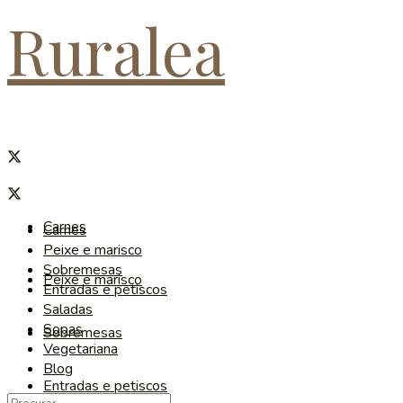
Ruralea
Carnes
Carnes
Peixe e marisco
Sobremesas
Peixe e marisco
Entradas e petiscos
Saladas
Sopas
Sobremesas
Vegetariana
Blog
Entradas e petiscos