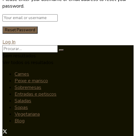
password.
Log In
Sem resultados
Ver todos os resultados
Carnes
Peixe e marisco
Sobremesas
Entradas e petiscos
Saladas
Sopas
Vegetariana
Blog