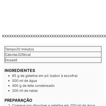
XXXXXXXXXXXXXXXXXXXXXXXXXXXXXXXXXXXXXXXXXXXX
minutos
Tempo
20
minutos
Calorias
326
kcal
Doses
6
INGREDIENTES
85
g
de gelatina em pó (sabor à escolha)
500
ml
de água
400
g
de leite condensado
200
ml
de natas
PREPARAÇÃO
Comece por dissolver a gelatina em 250 ml de água