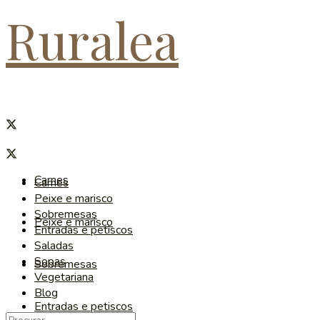
Ruralea
Carnes
Carnes
Peixe e marisco
Sobremesas
Peixe e marisco
Entradas e petiscos
Saladas
Sopas
Sobremesas
Vegetariana
Blog
Entradas e petiscos