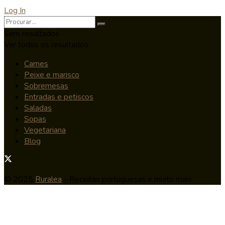
Log In
Sem resultados
Ver todos os resultados
Carnes
Peixe e marisco
Sobremesas
Entradas e petiscos
Saladas
Sopas
Vegetariana
Blog
© 2025
Ruralea
- Receitas portuguesas e muito mais.