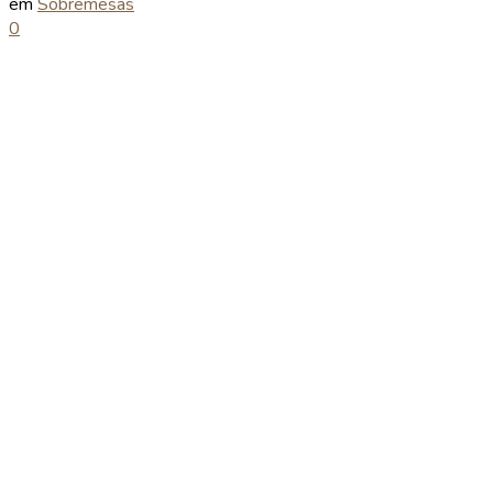
em
Sobremesas
0