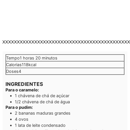
XXXXXXXXXXXXXXXXXXXXXXXXXXXXXXXXXXXXXXXXXXXX
hora
minutos
Tempo
1
horas
20
minutos
Calorias
118
kcal
Doses
4
INGREDIENTES
Para o caramelo:
1
chávena de chá de açúcar
1/2
chávena de chá de água
Para o pudim:
2
bananas maduras grandes
4
ovos
1
lata de leite condensado