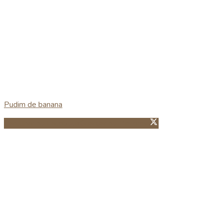
Pudim de banana
Partillhar no Facebook
Guardar no Pinterest