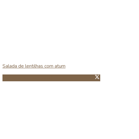
Salada de lentilhas com atum
Partillhar no Facebook
Guardar no Pinterest