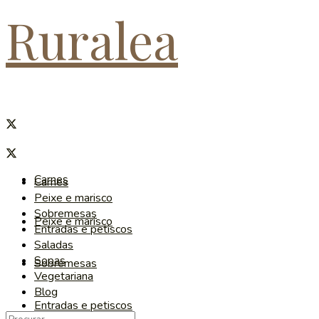
Ruralea
Carnes
Carnes
Peixe e marisco
Sobremesas
Peixe e marisco
Entradas e petiscos
Saladas
Sopas
Sobremesas
Vegetariana
Blog
Entradas e petiscos