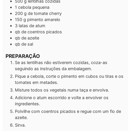
500
g
lentilhas cozidas
1
cebola pequena
200
g
de tomate cherry
150
g
pimento amarelo
3
latas de atum
qb
de
coentros picados
qb
de azeite
qb
de sal
PREPARAÇÃO
Se as lentilhas não estiverem cozidas, coza-as
seguindo as instruções da embalagem.
Pique a cebola, corte o pimento em cubos ou tiras e os
tomates em metades.
Misture todos os vegetais numa taça e envolva.
Adicione o atum escorrido e volte a envolver os
ingredientes.
Polvilhe com coentros picados e regue com um fio de
azeite.
Sirva.