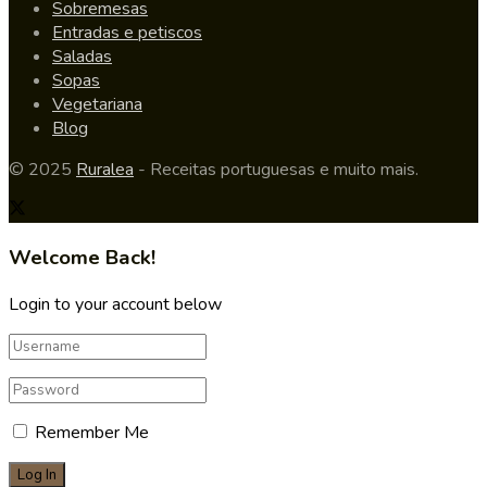
Sobremesas
Entradas e petiscos
Saladas
Sopas
Vegetariana
Blog
© 2025
Ruralea
- Receitas portuguesas e muito mais.
Welcome Back!
Login to your account below
Remember Me