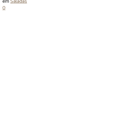
em
Saladas
0