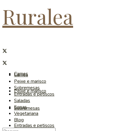
Ruralea
Carnes
Carnes
Peixe e marisco
Sobremesas
Peixe e marisco
Entradas e petiscos
Saladas
Sopas
Sobremesas
Vegetariana
Blog
Entradas e petiscos