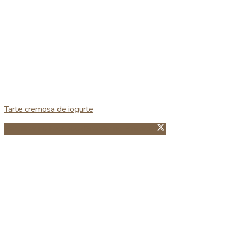
Tarte cremosa de iogurte
Partillhar no Facebook
Guardar no Pinterest