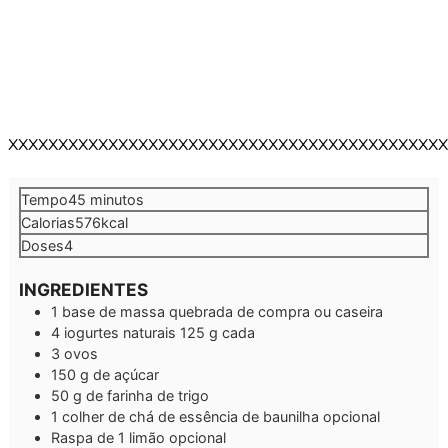
XXXXXXXXXXXXXXXXXXXXXXXXXXXXXXXXXXXXXXXXXXXX
minutos
Tempo
45
minutos
Calorias
576
kcal
Doses
4
INGREDIENTES
1
base de massa quebrada
de compra ou caseira
4
iogurtes naturais
125 g cada
3
ovos
150
g
de açúcar
50
g
de farinha de trigo
1
colher de chá de essência de baunilha
opcional
Raspa de 1 limão
opcional