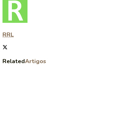
RRL
Related
Artigos