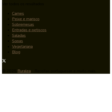
Ver todos os resultados
Carnes
Peixe e marisco
Sobremesas
Entradas e petiscos
Saladas
Sopas
Vegetariana
Blog
© 2025
Ruralea
- Receitas portuguesas e muito mais.