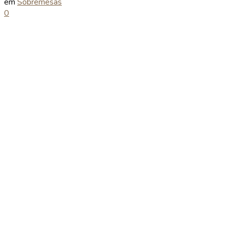
em
Sobremesas
0