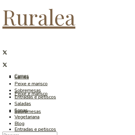
Ruralea
Carnes
Carnes
Peixe e marisco
Sobremesas
Peixe e marisco
Entradas e petiscos
Saladas
Sopas
Sobremesas
Vegetariana
Blog
Entradas e petiscos