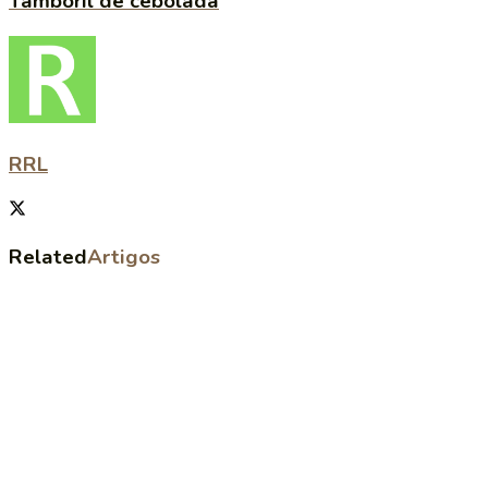
Tamboril de cebolada
RRL
Related
Artigos