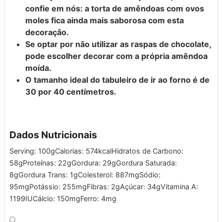
confie em nós: a torta de amêndoas com ovos
moles fica ainda mais saborosa com esta
decoração.
Se optar por não utilizar as raspas de chocolate,
pode escolher decorar com a própria amêndoa
moída.
O tamanho ideal do tabuleiro de ir ao forno é de
30 por 40 centímetros.
Dados Nutricionais
Serving:
100
g
Calorias:
574
kcal
Hidratos de Carbono:
58
g
Proteínas:
22
g
Gordura:
29
g
Gordura Saturada:
8
g
Gordura Trans:
1
g
Colesterol:
887
mg
Sódio:
95
mg
Potássio:
255
mg
Fibras:
2
g
Açúcar:
34
g
Vitamina A:
1199
IU
Cálcio:
150
mg
Ferro:
4
mg