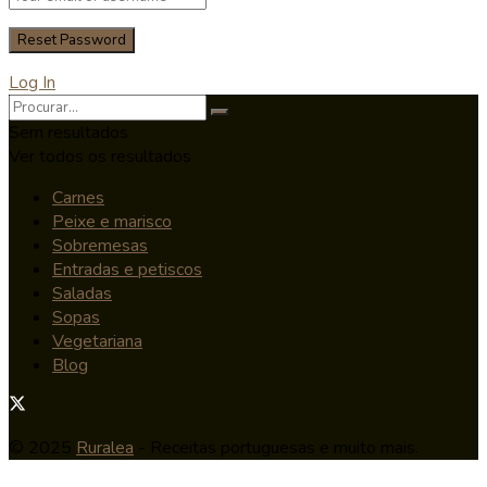
Log In
Sem resultados
Ver todos os resultados
Carnes
Peixe e marisco
Sobremesas
Entradas e petiscos
Saladas
Sopas
Vegetariana
Blog
© 2025
Ruralea
- Receitas portuguesas e muito mais.