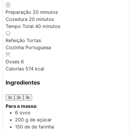
minutos
Preparação
20
minutos
minutos
Cozedura
20
minutos
minutos
Tempo Total
40
minutos
Refeição
Tortas
Cozinha
Portuguesa
Doses
6
Calorias
574
kcal
Ingredientes
1x
2x
3x
Para a massa:
6
ovos
200
g
de açúcar
150
de
de farinha