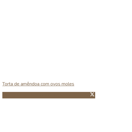
Torta de amêndoa com ovos moles
Partillhar no Facebook
Guardar no Pinterest