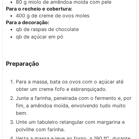
80
g
miolo de amêndoa moída com pele
Para o recheio e cobertura:
400
g
de creme de ovos moles
Para a decoração:
qb
de
raspas de chocolate
qb
de
açúcar em pó
Preparação
Para a massa, bata os ovos com o açúcar até
obter um creme fofo e esbranquiçado.
Junte a farinha, peneirada com o fermento e, por
fim, a amêndoa moída, envolvendo tudo muito
bem.
Unte um tabuleiro retangular com margarina e
polvilhe com farinha.
Verta a massa e leve ao forno, a 190 ºC, durante