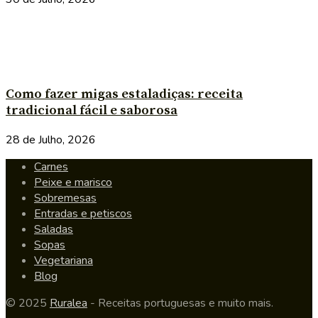
Como fazer migas estaladiças: receita
tradicional fácil e saborosa
28 de Julho, 2026
Carnes
Peixe e marisco
Sobremesas
Entradas e petiscos
Saladas
Sopas
Vegetariana
Blog
© 2025
Ruralea
- Receitas portuguesas e muito mais.