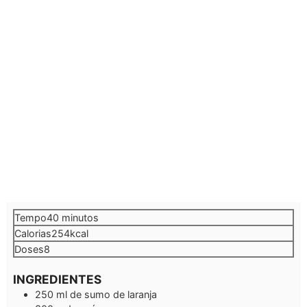
minutos
Tempo
40
minutos
Calorias
254
kcal
Doses
8
INGREDIENTES
250
ml
de sumo de laranja