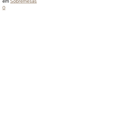
em
Sobremesas
0