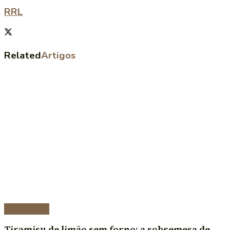
RRL
Related
Artigos
Sobremesas
Tiramisu de limão sem forno: a sobremesa de