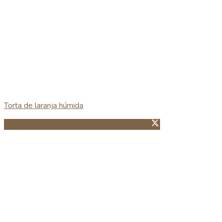
Torta de laranja húmida
Partillhar no Facebook
Guardar no Pinterest