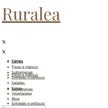
Ruralea
Carnes
Carnes
Peixe e marisco
Sobremesas
Peixe e marisco
Entradas e petiscos
Saladas
Sopas
Sobremesas
Vegetariana
Blog
Entradas e petiscos