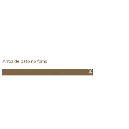
Arroz de pato no forno
Partillhar no Facebook
Guardar no Pinterest