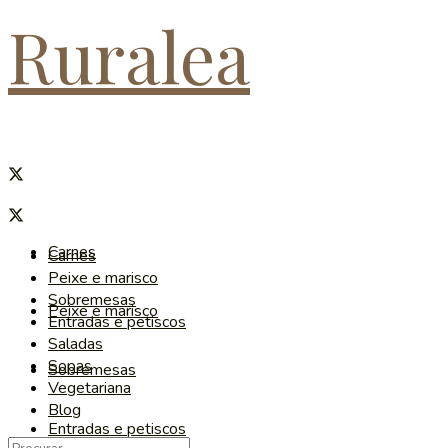
Ruralea
Carnes
Carnes
Peixe e marisco
Sobremesas
Peixe e marisco
Entradas e petiscos
Saladas
Sopas
Sobremesas
Vegetariana
Blog
Entradas e petiscos