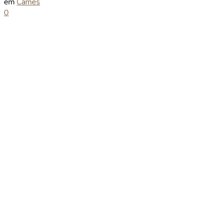
em
Carnes
0