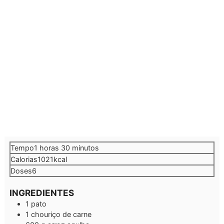
hora
minutos
Tempo
1
horas
30
minutos
Calorias
1021
kcal
Doses
6
INGREDIENTES
1
pato
1
chouriço de carne