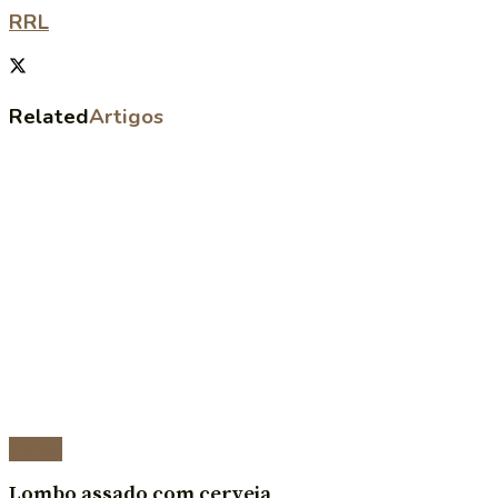
RRL
Related
Artigos
Carnes
Lombo assado com cerveja