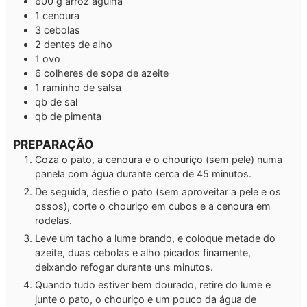
600
g
arroz agulha
1
cenoura
3
cebolas
2
dentes de alho
1
ovo
6
colheres de sopa de azeite
1
raminho de salsa
qb
de sal
qb
de pimenta
PREPARAÇÃO
Coza o pato, a cenoura e o chouriço (sem pele) numa
panela com água durante cerca de 45 minutos.
De seguida, desfie o pato (sem aproveitar a pele e os
ossos), corte o chouriço em cubos e a cenoura em
rodelas.
Leve um tacho a lume brando, e coloque metade do
azeite, duas cebolas e alho picados finamente,
deixando refogar durante uns minutos.
Quando tudo estiver bem dourado, retire do lume e
junte o pato, o chouriço e um pouco da água de