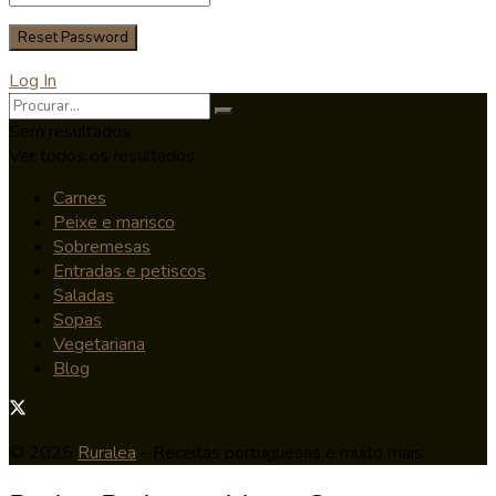
Log In
Sem resultados
Ver todos os resultados
Carnes
Peixe e marisco
Sobremesas
Entradas e petiscos
Saladas
Sopas
Vegetariana
Blog
© 2025
Ruralea
- Receitas portuguesas e muito mais.