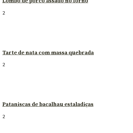
Lombo de porco assado no forno
2
Tarte de nata com massa quebrada
2
Pataniscas de bacalhau estaladiças
2