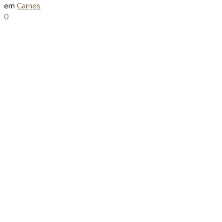
em
Carnes
0