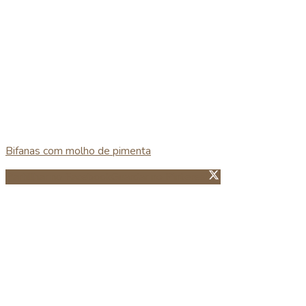
Bifanas com molho de pimenta
Partillhar no Facebook
Guardar no Pinterest