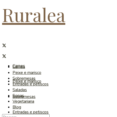
Ruralea
Carnes
Carnes
Peixe e marisco
Sobremesas
Peixe e marisco
Entradas e petiscos
Saladas
Sopas
Sobremesas
Vegetariana
Blog
Entradas e petiscos