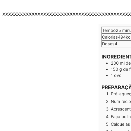
XXXXXXXXXXXXXXXXXXXXXXXXXXXXXXXXXXXXXXXXXXXX
minu
Tempo
25
min
Calorias
494
kc
Doses
4
INGREDIEN
200
ml
de
150
g
de f
1
ovo
PREPARAÇ
Pré-aqueç
Num recip
Acrescente
Faça bolin
Calque as