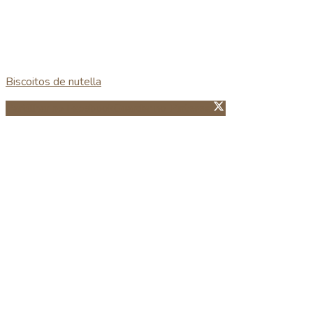
Biscoitos de nutella
Partillhar no Facebook
Guardar no Pinterest