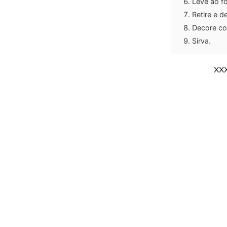
Leve ao f
Retire e d
Decore co
Sirva.
XX