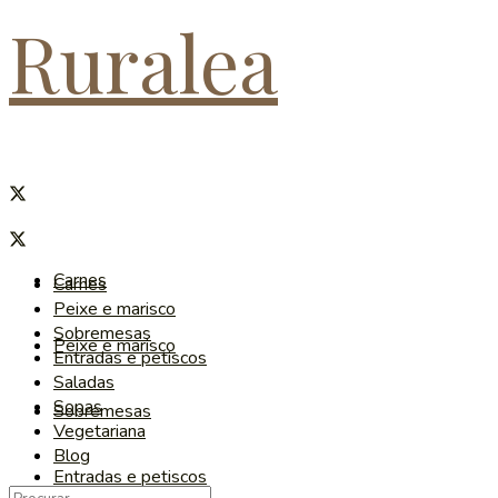
Ruralea
Carnes
Carnes
Peixe e marisco
Sobremesas
Peixe e marisco
Entradas e petiscos
Saladas
Sopas
Sobremesas
Vegetariana
Blog
Entradas e petiscos