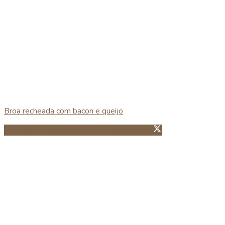
Broa recheada com bacon e queijo
Partillhar no Facebook
Guardar no Pinterest