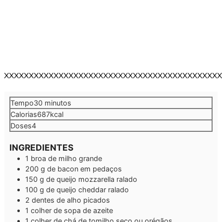
XXXXXXXXXXXXXXXXXXXXXXXXXXXXXXXXXXXXXXXXXXXX
minutos
Tempo
30
minutos
Calorias
687
kcal
Doses
4
INGREDIENTES
1
broa de milho grande
200
g
de bacon em pedaços
150
g
de queijo mozzarella ralado
100
g
de queijo cheddar ralado
2
dentes de alho picados
1
colher de sopa de azeite
1
colher de chá de tomilho seco ou orégãos