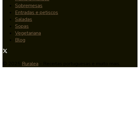
Sobremesas
Entradas e petiscos
Saladas
Sopas
Vegetariana
Blog
© 2025
Ruralea
- Receitas portuguesas e muito mais.