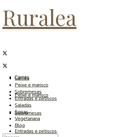
Ruralea
Carnes
Carnes
Peixe e marisco
Sobremesas
Peixe e marisco
Entradas e petiscos
Saladas
Sopas
Sobremesas
Vegetariana
Blog
Entradas e petiscos