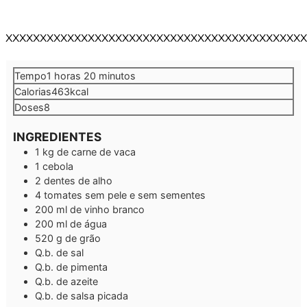
XXXXXXXXXXXXXXXXXXXXXXXXXXXXXXXXXXXXXXXXXXXX
hora
minutos
Tempo
1
horas
20
minutos
Calorias
463
kcal
Doses
8
INGREDIENTES
1
kg
de carne de vaca
1
cebola
2
dentes de alho
4
tomates sem pele e sem sementes
200
ml
de vinho branco
200
ml
de água
520
g
de grão
Q.b.
de sal
Q.b.
de pimenta
Q.b.
de azeite
Q.b.
de salsa picada