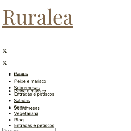
Ruralea
Carnes
Carnes
Peixe e marisco
Sobremesas
Peixe e marisco
Entradas e petiscos
Saladas
Sopas
Sobremesas
Vegetariana
Blog
Entradas e petiscos