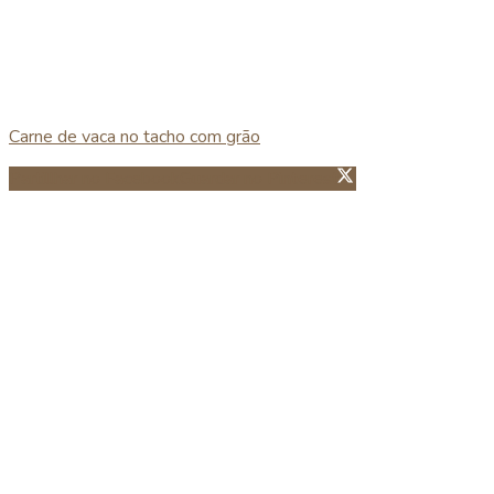
Carne de vaca no tacho com grão
Partillhar no Facebook
Guardar no Pinterest