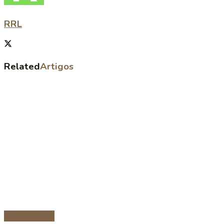
RRL
Related
Artigos
Prato Principal