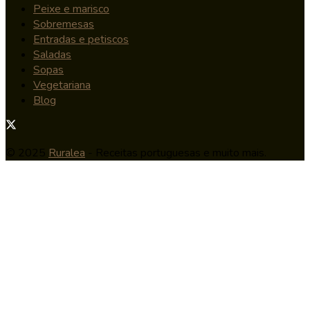
Peixe e marisco
Sobremesas
Entradas e petiscos
Saladas
Sopas
Vegetariana
Blog
© 2025
Ruralea
- Receitas portuguesas e muito mais.