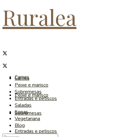
Ruralea
Carnes
Carnes
Peixe e marisco
Sobremesas
Peixe e marisco
Entradas e petiscos
Saladas
Sopas
Sobremesas
Vegetariana
Blog
Entradas e petiscos