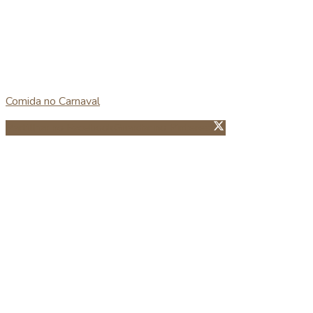
Comida no Carnaval
Partillhar no Facebook
Guardar no Pinterest