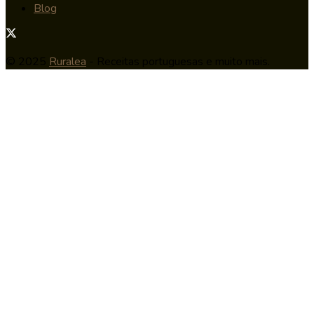
Blog
© 2025
Ruralea
- Receitas portuguesas e muito mais.