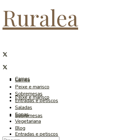
Ruralea
Carnes
Carnes
Peixe e marisco
Sobremesas
Peixe e marisco
Entradas e petiscos
Saladas
Sopas
Sobremesas
Vegetariana
Blog
Entradas e petiscos