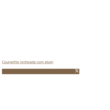
Courgette recheada com atum
Partillhar no Facebook
Guardar no Pinterest