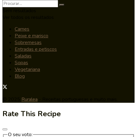
Sem resultados
Ver todos os resultados
Carnes
Peixe e marisco
Sobremesas
Entradas e petiscos
Saladas
Sopas
Vegetariana
Blog
© 2025
Ruralea
- Receitas portuguesas e muito mais.
Rate This Recipe
O seu voto: