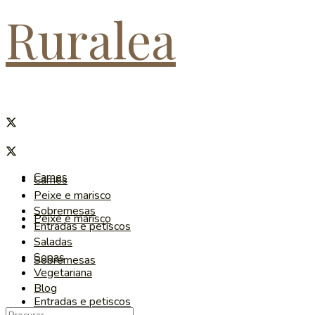
Ruralea
Carnes
Carnes
Peixe e marisco
Sobremesas
Peixe e marisco
Entradas e petiscos
Saladas
Sopas
Sobremesas
Vegetariana
Blog
Entradas e petiscos