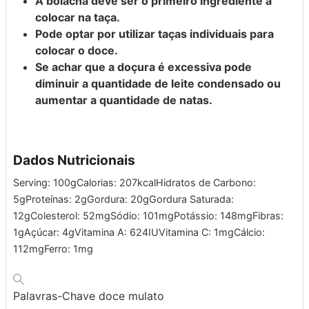
A bolacha deve ser o primeiro ingrediente a
colocar na taça.
Pode optar por utilizar taças individuais para
colocar o doce.
Se achar que a doçura é excessiva pode
diminuir a quantidade de leite condensado ou
aumentar a quantidade de natas.
Dados Nutricionais
Serving:
100
g
Calorias:
207
kcal
Hidratos de Carbono:
5
g
Proteínas:
2
g
Gordura:
20
g
Gordura Saturada:
12
g
Colesterol:
52
mg
Sódio:
101
mg
Potássio:
148
mg
Fibras:
1
g
Açúcar:
4
g
Vitamina A:
624
IU
Vitamina C:
1
mg
Cálcio:
112
mg
Ferro:
1
mg
Palavras-Chave
doce mulato