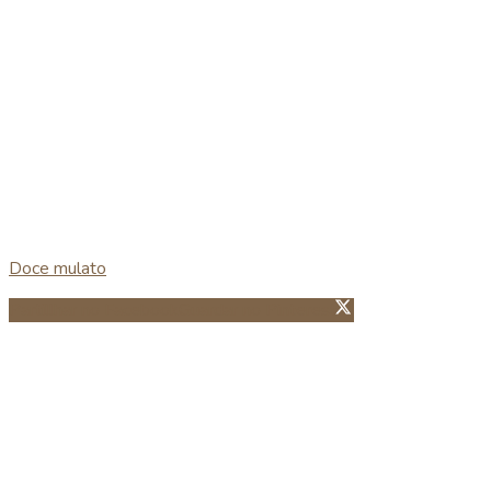
Doce mulato
Partillhar no Facebook
Guardar no Pinterest