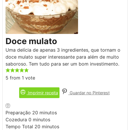
Doce mulato
Uma delícia de apenas 3 ingredientes, que tornam o
doce mulato super interessante para além de muito
saboroso. Tem tudo para ser um bom investimento.
5
from 1 vote
Imprimir receita
Guardar no Pinterest
minutos
Preparação
20
minutos
minutos
Cozedura
0
minutos
minutos
Tempo Total
20
minutos