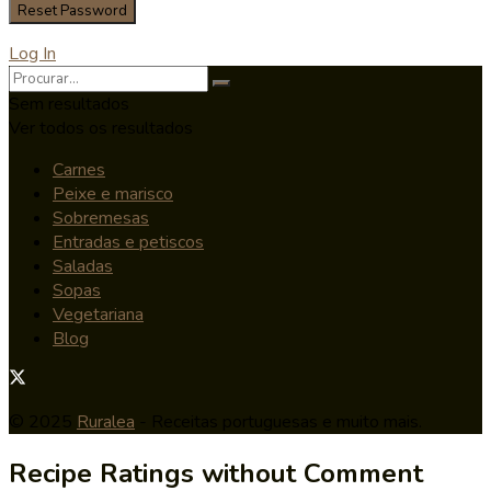
Log In
Sem resultados
Ver todos os resultados
Carnes
Peixe e marisco
Sobremesas
Entradas e petiscos
Saladas
Sopas
Vegetariana
Blog
© 2025
Ruralea
- Receitas portuguesas e muito mais.
Recipe Ratings without Comment