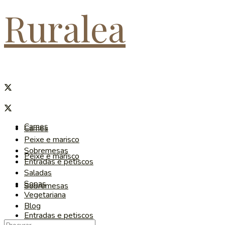
Ruralea
Carnes
Carnes
Peixe e marisco
Sobremesas
Peixe e marisco
Entradas e petiscos
Saladas
Sopas
Sobremesas
Vegetariana
Blog
Entradas e petiscos