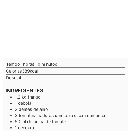
hora
minutos
Tempo
1
horas
10
minutos
Calorias
389
kcal
Doses
4
INGREDIENTES
1,2
kg
frango
1
cebola
2
dentes de alho
3
tomates maduros sem pele e sem sementes
50
ml
de polpa de tomate
1
cenoura