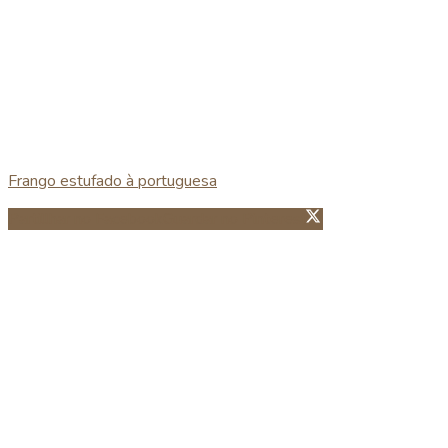
Frango estufado à portuguesa
Partillhar no Facebook
Guardar no Pinterest