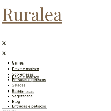
Ruralea
Carnes
Carnes
Peixe e marisco
Sobremesas
Peixe e marisco
Entradas e petiscos
Saladas
Sopas
Sobremesas
Vegetariana
Blog
Entradas e petiscos