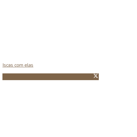
Iscas com elas
Partillhar no Facebook
Guardar no Pinterest