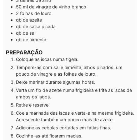
3
dentes de alho
50
ml
de vinagre de vinho branco
2
folhas de louro
qb
de azeite
qb
de salsa picada
qb
de sal
qb
de pimenta
PREPARAÇÃO
Coloque as iscas numa tigela.
Tempere-as com sal e pimenta, alhos picados, um
pouco de vinagre e as folhas de louro.
Deixe marinar durante algumas horas.
Verta um fio de azeite numa frigideira e frite as iscas de
ambos os lados.
Retire e reserve.
Coe a marinada das iscas e verta-a na mesma frigideira.
Acrescente também um pouco mais de azeite.
Adicione as cebolas cortadas em fatias finas.
Cozinhe-as até ficarem macias.