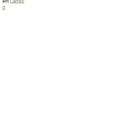
em
Carnes
0