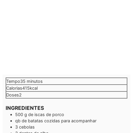
minutos
Tempo
35
minutos
Calorias
415
kcal
Doses
2
INGREDIENTES
500
g
de iscas de porco
qb
de batatas cozidas para acompanhar
3
cebolas