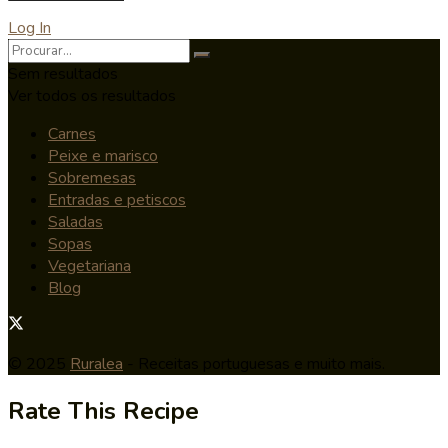
Log In
Sem resultados
Ver todos os resultados
Carnes
Peixe e marisco
Sobremesas
Entradas e petiscos
Saladas
Sopas
Vegetariana
Blog
© 2025
Ruralea
- Receitas portuguesas e muito mais.
Rate This Recipe