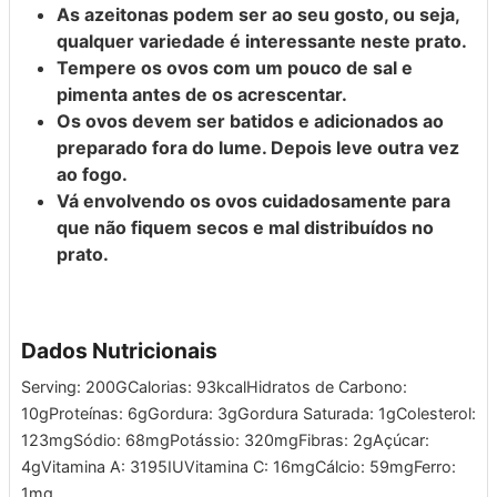
As azeitonas podem ser ao seu gosto, ou seja,
qualquer variedade é interessante neste prato.
Tempere os ovos com um pouco de sal e
pimenta antes de os acrescentar.
Os ovos devem ser batidos e adicionados ao
preparado fora do lume. Depois leve outra vez
ao fogo.
Vá envolvendo os ovos cuidadosamente para
que não fiquem secos e mal distribuídos no
prato.
Dados Nutricionais
Serving:
200
G
Calorias:
93
kcal
Hidratos de Carbono:
10
g
Proteínas:
6
g
Gordura:
3
g
Gordura Saturada:
1
g
Colesterol:
123
mg
Sódio:
68
mg
Potássio:
320
mg
Fibras:
2
g
Açúcar:
4
g
Vitamina A:
3195
IU
Vitamina C:
16
mg
Cálcio:
59
mg
Ferro:
1
mg