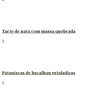
Tarte de nata com massa quebrada
2
Pataniscas de bacalhau estaladiças
2