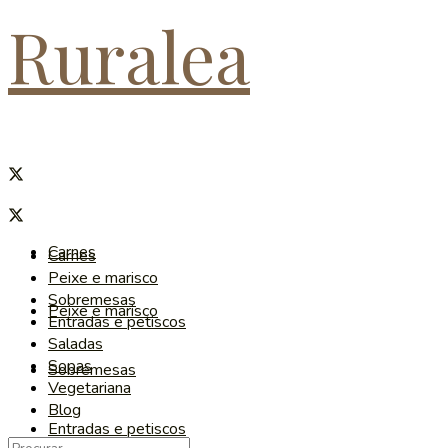
Ruralea
Carnes
Carnes
Peixe e marisco
Sobremesas
Peixe e marisco
Entradas e petiscos
Saladas
Sopas
Sobremesas
Vegetariana
Blog
Entradas e petiscos