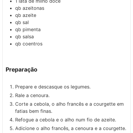
1
lata de milho doce
qb
azeitonas
qb
azeite
qb
sal
qb
pimenta
qb
salsa
qb
coentros
Preparação
Prepare e descasque os legumes.
Rale a cenoura.
Corte a cebola, o alho francês e a courgette em
fatias bem finas.
Refogue a cebola e o alho num fio de azeite.
Adicione o alho francês, a cenoura e a courgette.