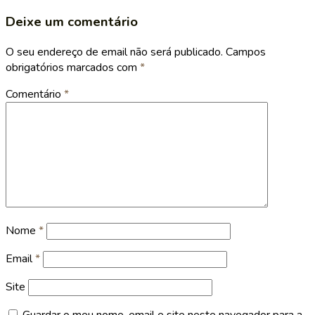
Deixe um comentário
O seu endereço de email não será publicado.
Campos
obrigatórios marcados com
*
Comentário
*
Nome
*
Email
*
Site
Guardar o meu nome, email e site neste navegador para a