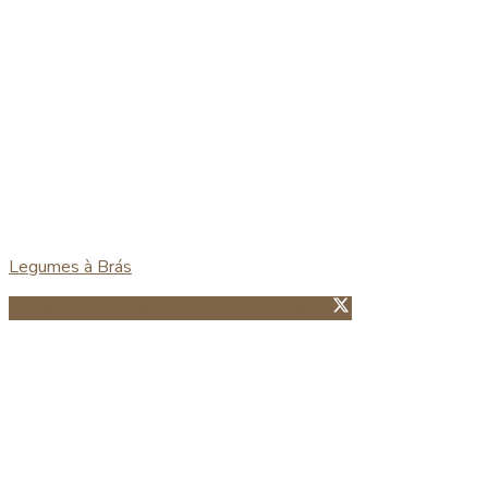
Legumes à Brás
Partillhar no Facebook
Guardar no Pinterest