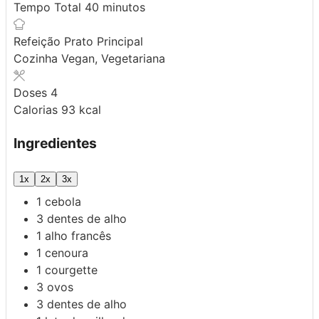
minutos
Tempo Total
40
minutos
Refeição
Prato Principal
Cozinha
Vegan, Vegetariana
Doses
4
Calorias
93
kcal
Ingredientes
1x
2x
3x
1
cebola
3
dentes de alho
1
alho francês
1
cenoura
1
courgette
3
ovos
3
dentes de alho