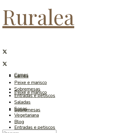
Ruralea
Carnes
Carnes
Peixe e marisco
Sobremesas
Peixe e marisco
Entradas e petiscos
Saladas
Sopas
Sobremesas
Vegetariana
Blog
Entradas e petiscos