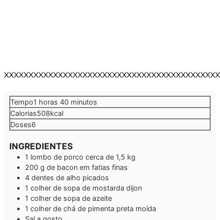
XXXXXXXXXXXXXXXXXXXXXXXXXXXXXXXXXXXXXXXXXXXX
hora
minutos
Tempo
1
horas
40
minutos
Calorias
508
kcal
Doses
6
INGREDIENTES
1
lombo de porco
cerca de 1,5 kg
200
g
de bacon em fatias finas
4
dentes de alho picados
1
colher de sopa de mostarda dijon
1
colher de sopa de azeite
1
colher de chá de pimenta preta moída
Sal a gosto