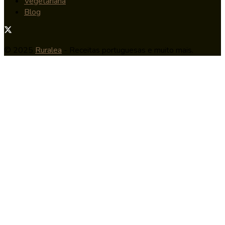
Vegetariana
Blog
© 2025
Ruralea
- Receitas portuguesas e muito mais.