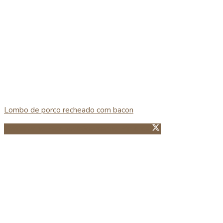
Lombo de porco recheado com bacon
Partillhar no Facebook
Guardar no Pinterest