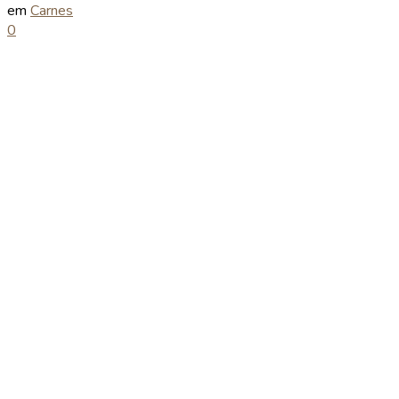
em
Carnes
0