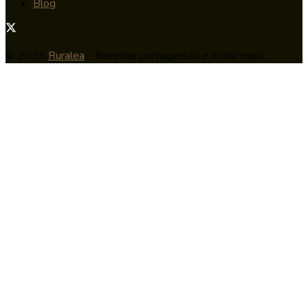
Blog
© 2025
Ruralea
- Receitas portuguesas e muito mais.