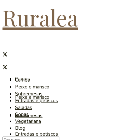
Ruralea
Carnes
Carnes
Peixe e marisco
Sobremesas
Peixe e marisco
Entradas e petiscos
Saladas
Sopas
Sobremesas
Vegetariana
Blog
Entradas e petiscos