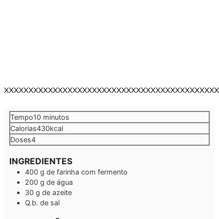
XXXXXXXXXXXXXXXXXXXXXXXXXXXXXXXXXXXXXXXXXXXX
minutos
Tempo
10
minutos
Calorias
430
kcal
Doses
4
INGREDIENTES
400
g
de farinha com fermento
200
g
de água
30
g
de azeite
Q.b.
de sal