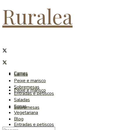
Ruralea
Carnes
Carnes
Peixe e marisco
Sobremesas
Peixe e marisco
Entradas e petiscos
Saladas
Sopas
Sobremesas
Vegetariana
Blog
Entradas e petiscos