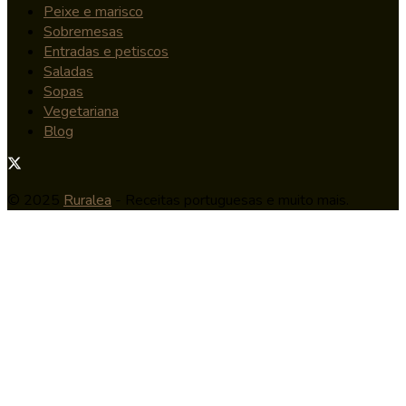
Peixe e marisco
Sobremesas
Entradas e petiscos
Saladas
Sopas
Vegetariana
Blog
© 2025
Ruralea
- Receitas portuguesas e muito mais.