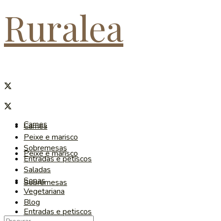
Ruralea
Carnes
Carnes
Peixe e marisco
Sobremesas
Peixe e marisco
Entradas e petiscos
Saladas
Sopas
Sobremesas
Vegetariana
Blog
Entradas e petiscos