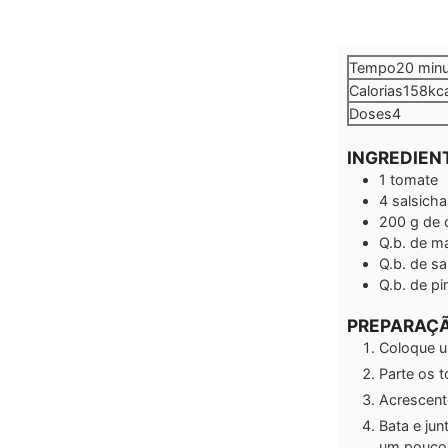
minu
Tempo
20
min
Calorias
158
kc
Doses
4
INGREDIEN
1
tomate
4
salsicha
200
g
de 
Q.b.
de ma
Q.b.
de sa
Q.b.
de pi
PREPARAÇ
Coloque u
Parte os t
Acrescent
Bata e ju
um pouco