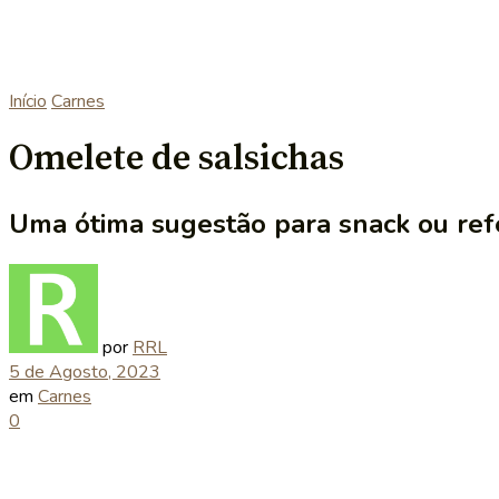
Início
Carnes
Omelete de salsichas
Uma ótima sugestão para snack ou refe
por
RRL
5 de Agosto, 2023
em
Carnes
0