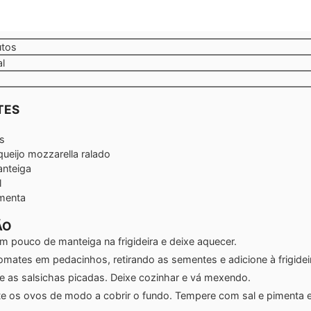
tos
utos
al
TES
s
queijo mozzarella ralado
nteiga
l
menta
ÃO
m pouco de manteiga na frigideira e deixe aquecer.
omates em pedacinhos, retirando as sementes e adicione à frigidei
e as salsichas picadas. Deixe cozinhar e vá mexendo.
nte os ovos de modo a cobrir o fundo. Tempere com sal e pimenta 
.