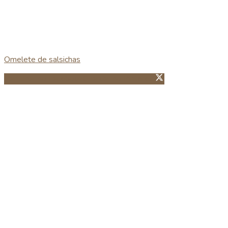
Omelete de salsichas
Partillhar no Facebook
Guardar no Pinterest