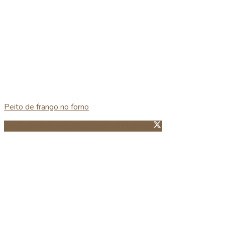
Peito de frango no forno
Partillhar no Facebook
Guardar no Pinterest