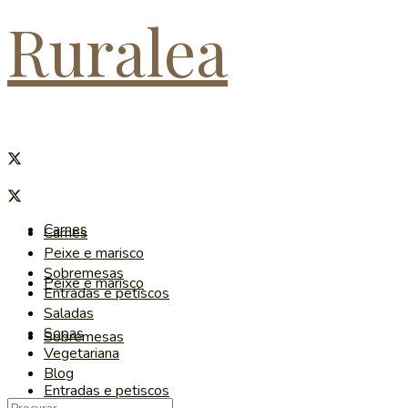
Ruralea
Carnes
Carnes
Peixe e marisco
Sobremesas
Peixe e marisco
Entradas e petiscos
Saladas
Sopas
Sobremesas
Vegetariana
Blog
Entradas e petiscos