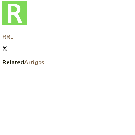
RRL
Related
Artigos