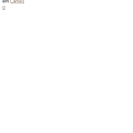
em
Carnes
0