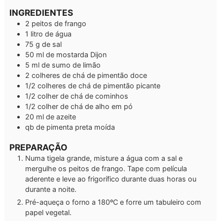
INGREDIENTES
2
peitos de frango
1
litro de água
75
g
de sal
50
ml
de mostarda Dijon
5
ml
de sumo de limão
2
colheres de chá
de pimentão doce
1/2
colheres de chá
de pimentão picante
1/2
colher de chá
de cominhos
1/2
colher de chá
de alho em pó
20
ml
de azeite
qb
de pimenta preta moída
PREPARAÇÃO
Numa tigela grande, misture a água com a sal e
mergulhe os peitos de frango. Tape com película
aderente e leve ao frigorífico durante duas horas ou
durante a noite.
Pré-aqueça o forno a 180ºC e forre um tabuleiro com
papel vegetal.