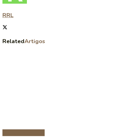
RRL
Related
Artigos
Entradas e petiscos