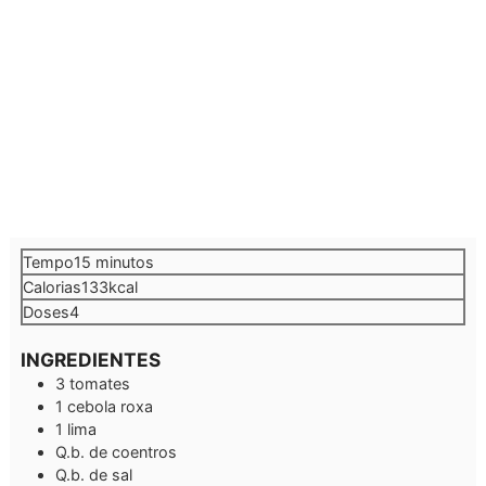
minutos
Tempo
15
minutos
Calorias
133
kcal
Doses
4
INGREDIENTES
3
tomates
1
cebola roxa
1
lima
Q.b.
de coentros
Q.b.
de sal