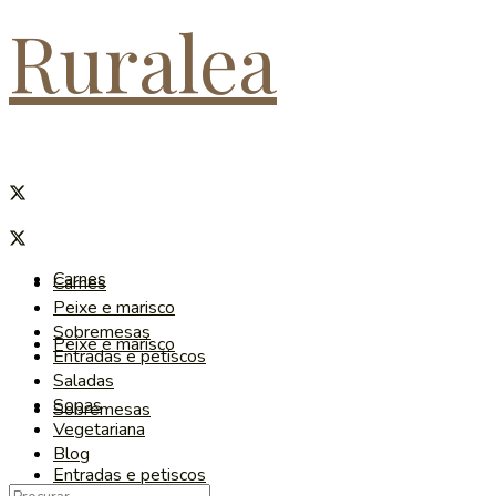
Ruralea
Carnes
Carnes
Peixe e marisco
Sobremesas
Peixe e marisco
Entradas e petiscos
Saladas
Sopas
Sobremesas
Vegetariana
Blog
Entradas e petiscos