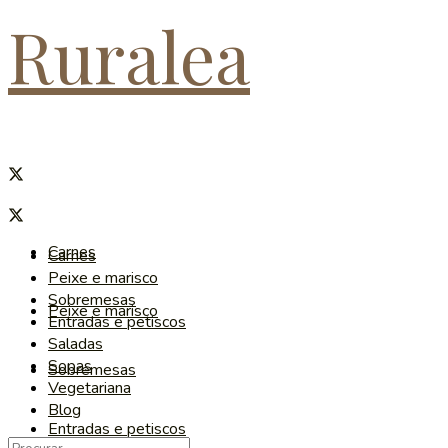
Ruralea
Carnes
Carnes
Peixe e marisco
Sobremesas
Peixe e marisco
Entradas e petiscos
Saladas
Sopas
Sobremesas
Vegetariana
Blog
Entradas e petiscos