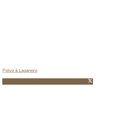
Polvo à Lagareiro
Partillhar no Facebook
Guardar no Pinterest