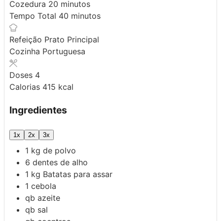
minutos
Cozedura
20
minutos
minutos
Tempo Total
40
minutos
Refeição
Prato Principal
Cozinha
Portuguesa
Doses
4
Calorias
415
kcal
Ingredientes
1x
2x
3x
1
kg
de polvo
6
dentes de alho
1
kg
Batatas para assar
1
cebola
qb
azeite
qb
sal