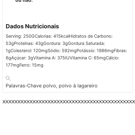
Dados Nutricionais
Serving:
250
G
Calorias:
415
kcal
Hidratos de Carbono:
53
g
Proteínas:
43
g
Gordura:
3
g
Gordura Saturada:
1
g
Colesterol:
120
mg
Sódio:
592
mg
Potássio:
1986
mg
Fibras:
6
g
Açúcar:
3
g
Vitamina A:
375
IU
Vitamina C:
65
mg
Cálcio:
177
mg
Ferro:
15
mg
Palavras-Chave
polvo, polvo à lagareiro
XXXXXXXXXXXXXXXXXXXXXXXXXXXXXXXXXXXXXXXXXXXX