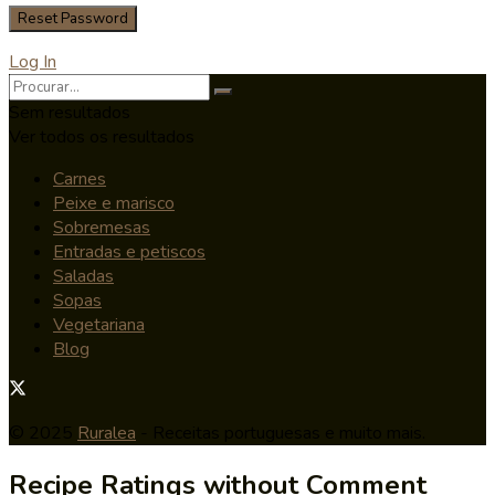
Log In
Sem resultados
Ver todos os resultados
Carnes
Peixe e marisco
Sobremesas
Entradas e petiscos
Saladas
Sopas
Vegetariana
Blog
© 2025
Ruralea
- Receitas portuguesas e muito mais.
Recipe Ratings without Comment