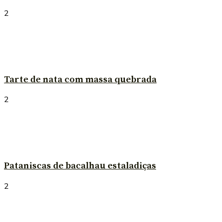
2
Tarte de nata com massa quebrada
2
Pataniscas de bacalhau estaladiças
2