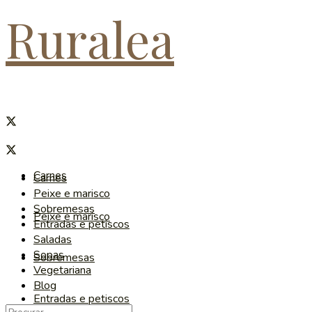
Ruralea
Carnes
Carnes
Peixe e marisco
Sobremesas
Peixe e marisco
Entradas e petiscos
Saladas
Sopas
Sobremesas
Vegetariana
Blog
Entradas e petiscos