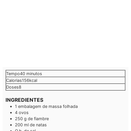
minutos
Tempo
40
minutos
Calorias
156
kcal
Doses
8
INGREDIENTES
1
embalagem
de massa folhada
4
ovos
250
g
de fiambre
200
ml
de natas
Q.b.
de sal