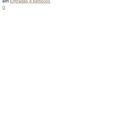
em
Entradas e petiscos
0