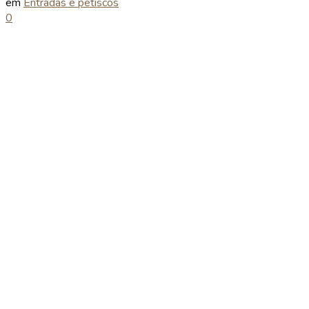
em
Entradas e petiscos
0