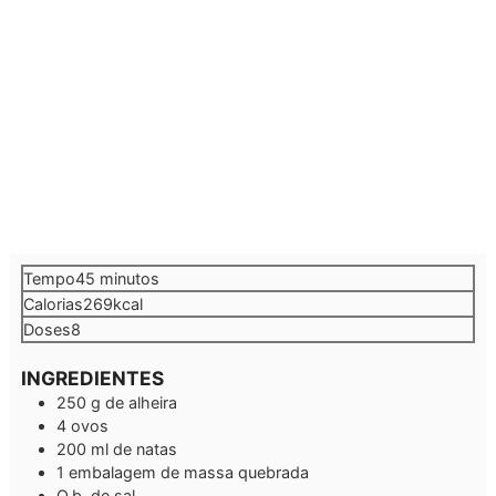
minutos
Tempo
45
minutos
Calorias
269
kcal
Doses
8
INGREDIENTES
250
g
de alheira
4
ovos
200
ml
de natas
1
embalagem
de massa quebrada
Q.b.
de sal