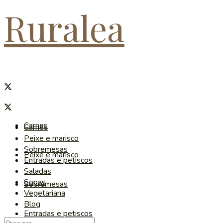
Ruralea
Carnes
Carnes
Peixe e marisco
Sobremesas
Peixe e marisco
Entradas e petiscos
Saladas
Sopas
Sobremesas
Vegetariana
Blog
Entradas e petiscos