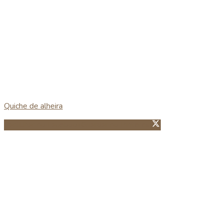
Quiche de alheira
Partillhar no Facebook
Guardar no Pinterest