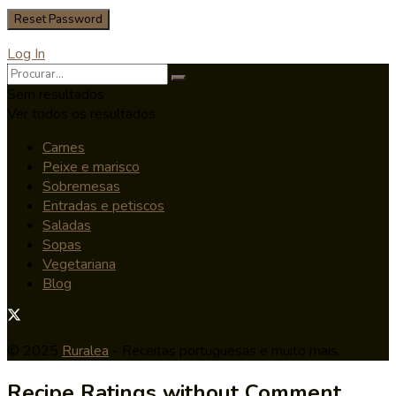
Log In
Sem resultados
Ver todos os resultados
Carnes
Peixe e marisco
Sobremesas
Entradas e petiscos
Saladas
Sopas
Vegetariana
Blog
© 2025
Ruralea
- Receitas portuguesas e muito mais.
Recipe Ratings without Comment