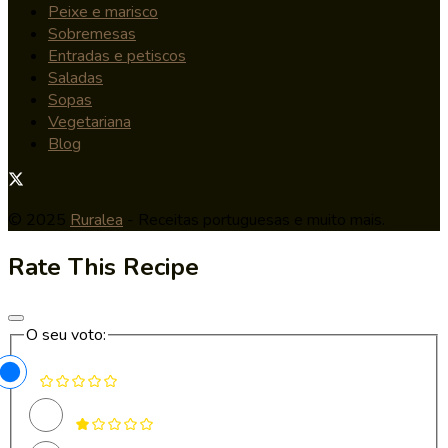
Peixe e marisco
Sobremesas
Entradas e petiscos
Saladas
Sopas
Vegetariana
Blog
© 2025
Ruralea
- Receitas portuguesas e muito mais.
Rate This Recipe
O seu voto: