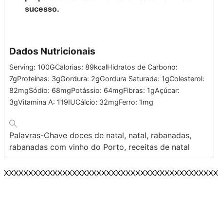
sucesso.
Dados Nutricionais
Serving:
100
G
Calorias:
89
kcal
Hidratos de Carbono:
7
g
Proteínas:
3
g
Gordura:
2
g
Gordura Saturada:
1
g
Colesterol:
82
mg
Sódio:
68
mg
Potássio:
64
mg
Fibras:
1
g
Açúcar:
3
g
Vitamina A:
119
IU
Cálcio:
32
mg
Ferro:
1
mg
Palavras-Chave
doces de natal, natal, rabanadas,
rabanadas com vinho do Porto, receitas de natal
XXXXXXXXXXXXXXXXXXXXXXXXXXXXXXXXXXXXXXXXXXXX