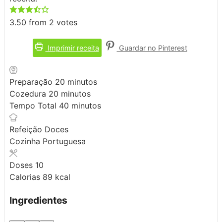
3.50
from
2
votes
Imprimir receita
Guardar no Pinterest
minutos
Preparação
20
minutos
minutos
Cozedura
20
minutos
minutos
Tempo Total
40
minutos
Refeição
Doces
Cozinha
Portuguesa
Doses
10
Calorias
89
kcal
Ingredientes