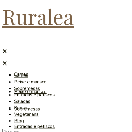
Ruralea
Carnes
Carnes
Peixe e marisco
Sobremesas
Peixe e marisco
Entradas e petiscos
Saladas
Sopas
Sobremesas
Vegetariana
Blog
Entradas e petiscos