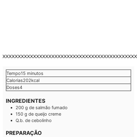
XXXXXXXXXXXXXXXXXXXXXXXXXXXXXXXXXXXXXXXXXXXX
minutos
Tempo
15
minutos
Calorias
202
kcal
Doses
4
INGREDIENTES
200
g
de salmão fumado
150
g
de queijo creme
Q.b.
de cebolinho
PREPARAÇÃO