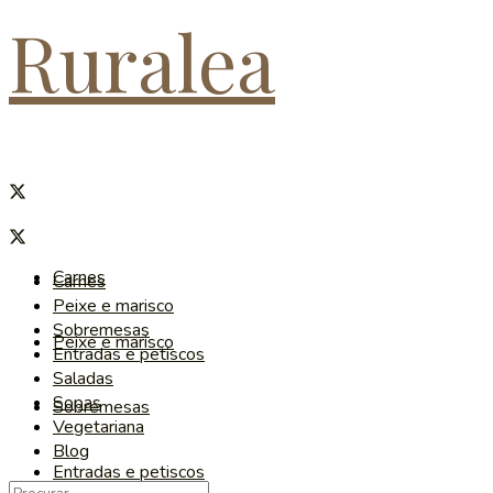
Ruralea
Carnes
Carnes
Peixe e marisco
Sobremesas
Peixe e marisco
Entradas e petiscos
Saladas
Sopas
Sobremesas
Vegetariana
Blog
Entradas e petiscos