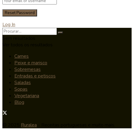
Log In
Sem resultados
Ver todos os resultados
Carnes
Peixe e marisco
Sobremesas
Entradas e petiscos
Saladas
Sopas
Vegetariana
Blog
© 2025
Ruralea
- Receitas portuguesas e muito mais.