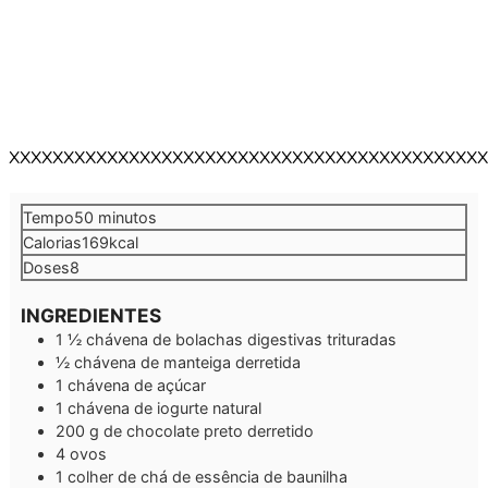
XXXXXXXXXXXXXXXXXXXXXXXXXXXXXXXXXXXXXXXXXXXX
minutos
Tempo
50
minutos
Calorias
169
kcal
Doses
8
INGREDIENTES
1 ½
chávena de bolachas digestivas trituradas
½
chávena de manteiga derretida
1
chávena de açúcar
1
chávena de iogurte natural
200
g
de chocolate preto derretido
4
ovos
1
colher de chá de essência de baunilha