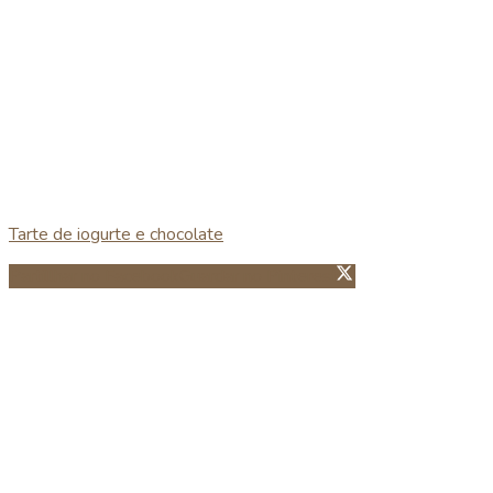
Tarte de iogurte e chocolate
Partillhar no Facebook
Guardar no Pinterest