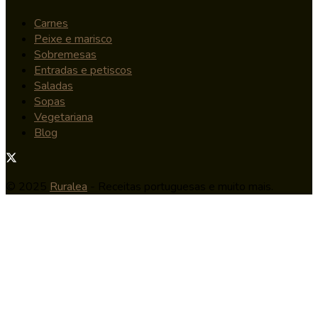
Carnes
Peixe e marisco
Sobremesas
Entradas e petiscos
Saladas
Sopas
Vegetariana
Blog
© 2025
Ruralea
- Receitas portuguesas e muito mais.