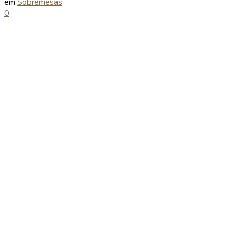
em
Sobremesas
0