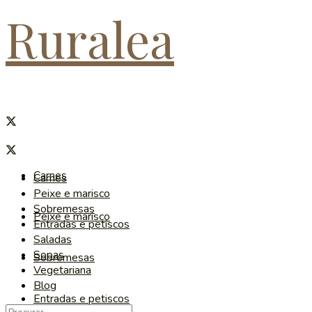
Ruralea
Carnes
Carnes
Peixe e marisco
Sobremesas
Peixe e marisco
Entradas e petiscos
Saladas
Sopas
Sobremesas
Vegetariana
Blog
Entradas e petiscos