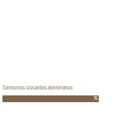
Torresmos crocantes alentejanos
Partillhar no Facebook
Guardar no Pinterest