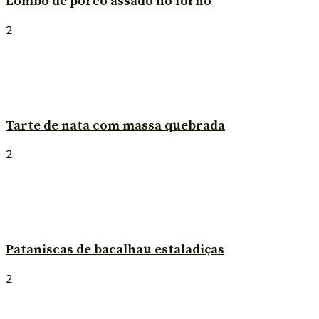
Lombo de porco assado no forno
2
Tarte de nata com massa quebrada
2
Pataniscas de bacalhau estaladiças
2