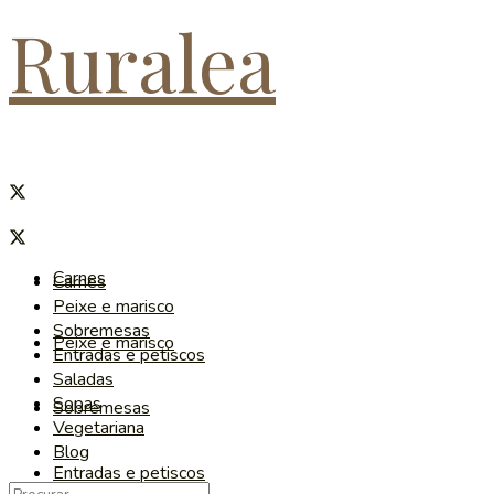
Ruralea
Carnes
Carnes
Peixe e marisco
Sobremesas
Peixe e marisco
Entradas e petiscos
Saladas
Sopas
Sobremesas
Vegetariana
Blog
Entradas e petiscos