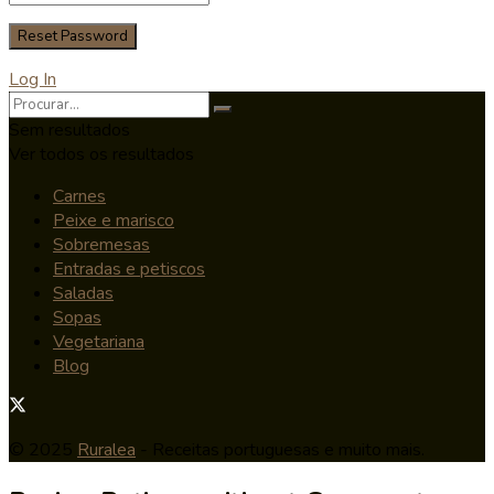
Log In
Sem resultados
Ver todos os resultados
Carnes
Peixe e marisco
Sobremesas
Entradas e petiscos
Saladas
Sopas
Vegetariana
Blog
© 2025
Ruralea
- Receitas portuguesas e muito mais.