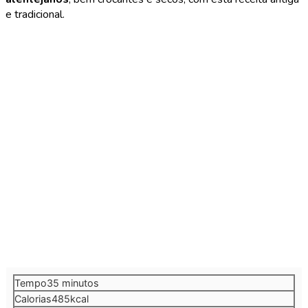
e tradicional.
minutos
Tempo
35
minutos
Calorias
485
kcal