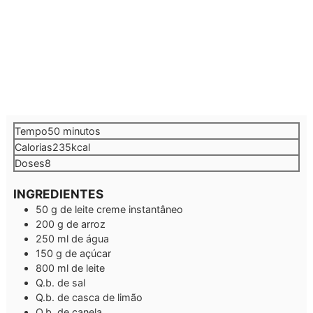
minutos
Tempo
50
minutos
Calorias
235
kcal
Doses
8
INGREDIENTES
50
g
de leite creme instantâneo
200
g
de arroz
250
ml
de água
150
g
de açúcar
800
ml
de leite
Q.b.
de sal
Q.b.
de casca de limão
Q.b.
de canela