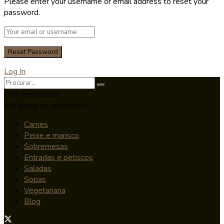
Please enter your username or email address to reset your
password.
Log In
Sem resultados
Ver todos os resultados
Carnes
Peixe e marisco
Sobremesas
Entradas e petiscos
Saladas
Sopas
Vegetariana
Blog