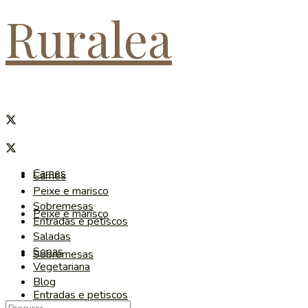
Ruralea
Carnes
Carnes
Peixe e marisco
Sobremesas
Peixe e marisco
Entradas e petiscos
Saladas
Sopas
Sobremesas
Vegetariana
Blog
Entradas e petiscos