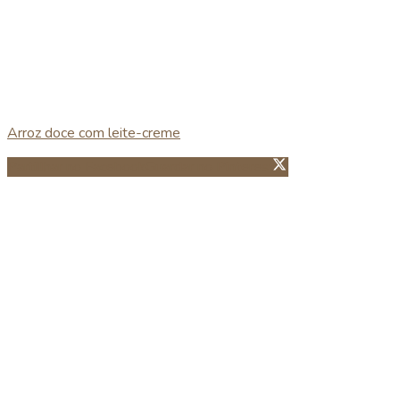
Arroz doce com leite-creme
Partillhar no Facebook
Guardar no Pinterest